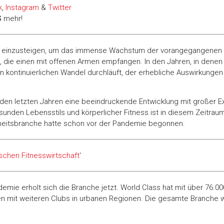
k
,
Instagram
&
Twitter
S
mehr!
O einzusteigen, um das immense Wachstum der vorangegangenen Ja
 die einen mit offenen Armen empfangen. In den Jahren, in denen i
 kontinuierlichen Wandel durchläuft, der erhebliche Auswirkungen 
 den letzten Jahren eine beeindruckende Entwicklung mit großer E
unden Lebensstils und körperlicher Fitness ist in diesem Zeitra
heitsbranche hatte schon vor der Pandemie begonnen.
schen Fitnesswirtschaft
'
ie erholt sich die Branche jetzt. World Class hat mit über 76.000
ren mit weiteren Clubs in urbanen Regionen. Die gesamte Branche wä