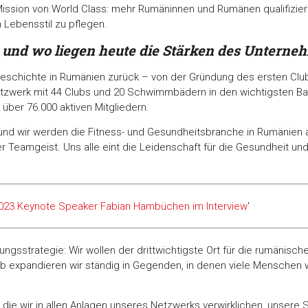
 Mission von World Class: mehr Rumäninnen und Rumänen qualifiziere
Lebensstil zu pflegen.
und wo liegen heute die
Stärken des Unterne
e Geschichte in Rumänien zurück – von der Gründung des ersten Clu
etzwerk mit 44 Clubs und 20 Schwimmbädern in den wichtigsten B
über 76.000 aktiven Mitgliedern.
 und wir werden die Fitness- und Gesundheitsbranche in Rumänien 
 Teamgeist. Uns alle eint die Leidenschaft für die Gesundheit und
023 Keynote Speaker Fabian Hambüchen im Interview
'
lungsstrategie: Wir wollen der drittwichtigste Ort für die rumänis
b expandieren wir ständig in Gegenden, in denen viele Menschen 
die wir in allen Anlagen unseres Netzwerks verwirklichen, unsere S