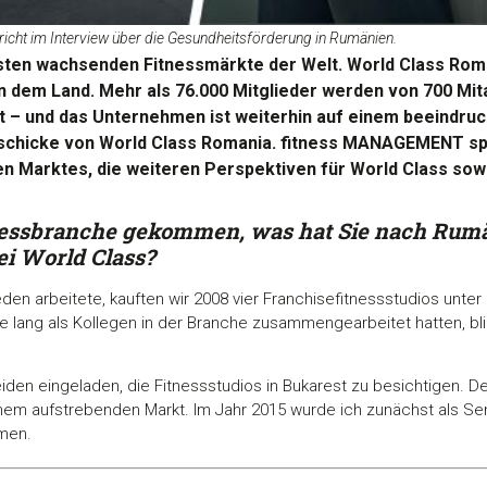
icht im Interview über die Gesundheitsförderung in Rumänien.
lsten wachsenden Fitnessmärkte der Welt. World Class Roma
in dem Land. Mehr als 76.000 Mitglieder werden von 700 Mit
 – und das Unternehmen ist weiterhin auf einem beeindru
eschicke von World Class Romania. fitness MANAGEMENT spr
en Marktes, die weiteren Perspektiven für World Class s
itnessbranche gekommen, was hat Sie nach Rum
i World Class?
den arbeitete, kauften wir 2008 vier Franchisefitnessstudios unte
e lang als Kollegen in der Branche zusammengearbeitet hatten, blie
den eingeladen, die Fitnessstudios in Bukarest zu besichtigen. 
einem aufstrebenden Markt. Im Jahr 2015 wurde ich zunächst als Se
men.