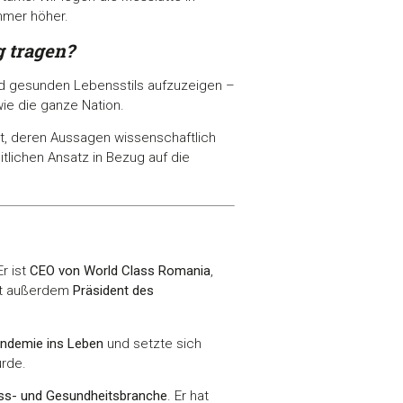
mmer höher.
g tragen?
nd gesunden Lebensstils aufzuzeigen –
wie die ganze Nation.
lt, deren Aussagen wissenschaftlich
tlichen Ansatz in Bezug auf die
r ist
CEO von World Class Romania
,
ist außerdem
Präsident des
ndemie ins Leben
und setzte sich
rde.
ness- und Gesundheitsbranche
. Er hat