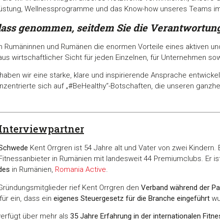
srüstung, Wellnessprogramme und das Know-how unseres Teams i
lass genommen,
seitdem Sie die Verantwortun
en Rumäninnen und Rumänen die enormen Vorteile eines aktiven u
us wirtschaftlicher Sicht für jeden Einzelnen, für Unternehmen so
 haben wir eine starke, klare und inspirierende Ansprache entwicke
zentrierte sich auf „#BeHealthy“-Botschaften, die unseren ganzhei
 Interviewpartner
 Schwede
Kent Orrgren ist 54 Jahre alt und Vater von zwei Kindern. E
itnessanbieter in Rumänien mit landesweit 44 Premiumclubs. Er 
des
in Rumänien,
Romania Active
.
 Gründungsmitglieder rief Kent Orrgren den
Verband während der Pa
für ein, dass ein
eigenes Steuergesetz für die Branche eingeführt
wu
verfügt über mehr als
35 Jahre Erfahrung in der internationalen Fit