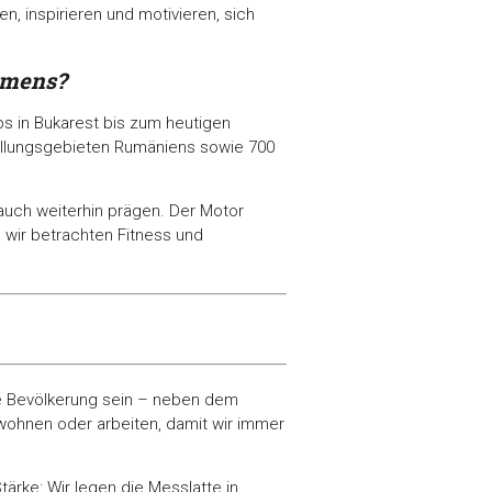
n, inspirieren und motivieren, sich
hmens?
bs in Bukarest bis zum heutigen
allungsgebieten Rumäniens sowie 700
auch weiterhin prägen. Der Motor
 wir betrachten Fitness und
che Bevölkerung sein – neben dem
wohnen oder arbeiten, damit wir immer
tärke: Wir legen die Messlatte in