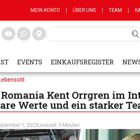
MEIN KONTO
ÜBER UNS
TEAM
K
ST
EVENTS
EINKAUFSREGISTER
NEWS
Lebensstil
 Romania Kent Orrgren im In
lare Werte und ein starker T
eptember 1, 2023
Lesezeit:
9
Minuten