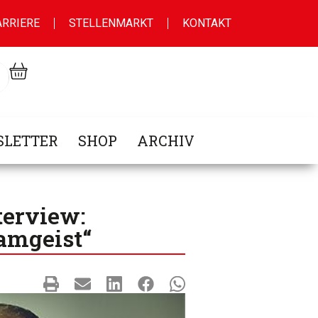
ARRIERE
STELLENMARKT
KONTAKT
LETTER
SHOP
ARCHIV
terview:
eamgeist“