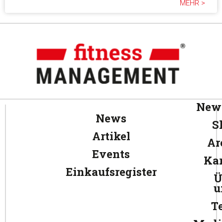
MEHR >
News
News
S
Artikel
Ar
Events
Kar
Einkaufsregister
Ü
u
T