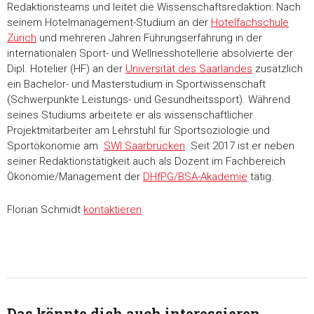
weiteren Daten zusammen, die Sie ihnen bereitgestellt habe
Redaktionsteams und leitet die Wissenschaftsredaktion: Nach
die sie im Rahmen Ihrer Nutzung der Dienste gesammelt ha
seinem Hotelmanagement-Studium an der
Hotelfachschule
Zürich
und mehreren Jahren Führungserfahrung in der
internationalen Sport- und Wellnesshotellerie absolvierte der
Einwilligungsauswahl
Dipl. Hotelier (HF) an der
Universität des Saarlandes
zusätzlich
Notwendig
ein Bachelor- und Masterstudium in Sportwissenschaft
(Schwerpunkte Leistungs- und Gesundheitssport). Während
Präferenzen
seines Studiums arbeitete er als wissenschaftlicher
Projektmitarbeiter am Lehrstuhl für Sportsoziologie und
Sportökonomie am
SWI Saarbrücken
. Seit 2017 ist er neben
Statistiken
seiner Redaktionstätigkeit auch als Dozent im Fachbereich
Ökonomie/Management der
DHfPG/BSA-Akademie
tätig.
Marketing
Florian Schmidt
kontaktieren
.
Alle akzeptieren
Auswahl erlauben
Das könnte dich auch interessieren