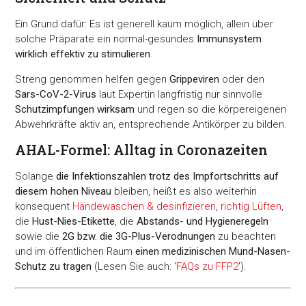
Ein Grund dafür: Es ist generell kaum möglich, allein über
solche Präparate ein normal-gesundes
Immunsystem
wirklich effektiv zu stimulieren
.
Streng genommen helfen gegen
Grippeviren
oder den
Sars-CoV-2-Virus
laut Expertin langfristig nur sinnvolle
Schutzimpfungen wirksam
und regen so die körpereigenen
Abwehrkräfte aktiv an, entsprechende Antikörper zu bilden.
AHAL-Formel: Alltag in Coronazeiten
Solange
die Infektionszahlen trotz des Impfortschritts auf
diesem hohen Niveau
bleiben, heißt es also weiterhin
konsequent
Händewaschen & desinfizieren
,
richtig Lüften
,
die
Hust-Nies-Etikette
, die
Abstands- und Hygieneregeln
sowie die
2G bzw. die 3G-Plus-Verodnungen
zu beachten
und im öffentlichen Raum
einen medizinischen Mund-Nasen-
Schutz zu tragen
(Lesen Sie auch: '
FAQs zu FFP2
').