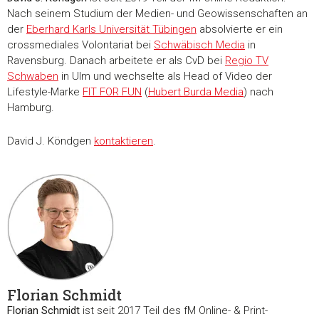
Nach seinem Studium der Medien- und Geowissenschaften an
der
Eberhard Karls Universität Tübingen
absolvierte er ein
crossmediales Volontariat bei
Schwäbisch Media
in
Ravensburg. Danach arbeitete er als CvD bei
Regio TV
Schwaben
in Ulm und wechselte als Head of Video der
Lifestyle-Marke
FIT FOR FUN
(
Hubert Burda Media
) nach
Hamburg.
David J. Köndgen
kontaktieren
.
Zustimmung
Details
Über Coo
Diese Webseite verwendet Cookies
Wir verwenden Cookies, um Inhalte und Anzeigen zu
personalisieren, Funktionen für soziale Medien anbieten zu 
und die Zugriffe auf unsere Website zu analysieren. Außerd
geben wir Informationen zu Ihrer Verwendung unserer Websi
unsere Partner für soziale Medien, Werbung und Analysen we
Florian Schmidt
Unsere Partner führen diese Informationen möglicherweise m
Florian Schmidt
ist seit 2017 Teil des fM Online- & Print-