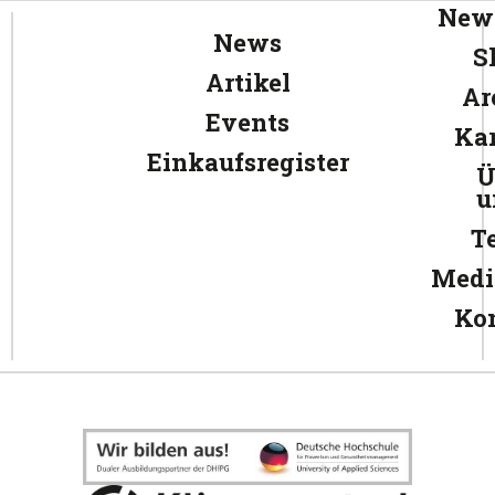
News
News
S
Artikel
Ar
Events
Kar
Einkaufsregister
Ü
u
T
Medi
Ko