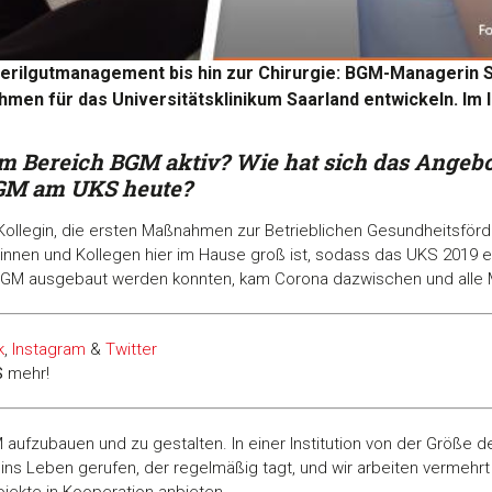
terilgutmanagement bis hin zur Chirurgie: BGM-Managerin 
men für das Universitätsklinikum Saarland entwickeln. Im In
 im Bereich BGM aktiv?
Wie hat sich das Angebo
BGM am UKS heute?
llegin, die ersten Maßnahmen zur Betrieblichen Gesundheitsförde
ginnen und Kollegen hier im Hause groß ist, sodass das UKS 2019 e
GM ausgebaut werden konnten, kam Corona dazwischen und alle
k
,
Instagram
&
Twitter
S
mehr!
 aufzubauen und zu gestalten. In einer Institution von der Größe de
 ins Leben gerufen, der regelmäßig tagt, und wir arbeiten verme
ojekte in Kooperation anbieten.