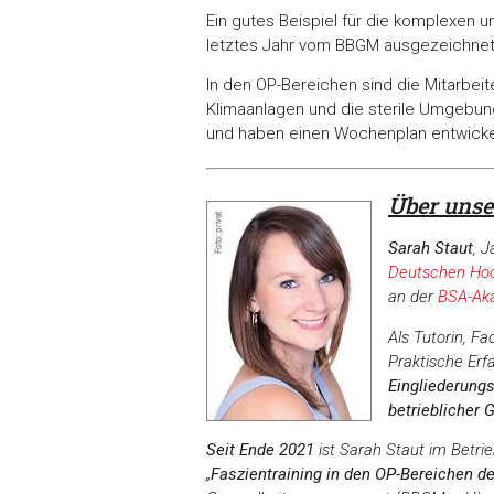
Ein gutes Beispiel für die komplexen u
letztes Jahr vom BBGM ausgezeichnet
In den OP-Bereichen sind die Mitarbei
Klimaanlagen und die sterile Umgebun
und haben einen Wochenplan entwickel
Über unse
Sarah Staut
, 
Deutschen Hoc
an der
BSA-Ak
Als Tutorin, F
Praktische Er
Eingliederung
betrieblicher
Seit Ende 2021
ist Sarah Staut im Bet
„
Faszientraining in den OP-Bereichen d