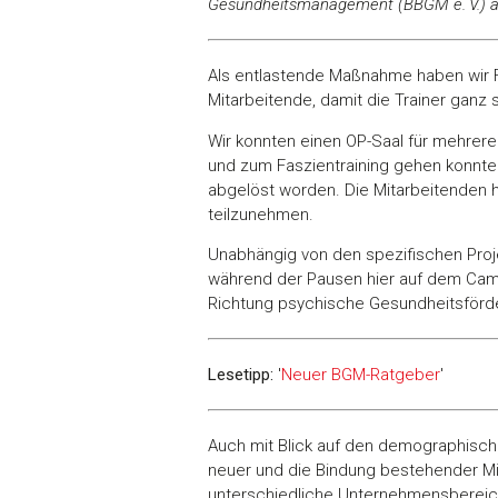
Gesundheitsmanagement (BBGM e. V.) a
Als entlastende Maßnahme haben wir Fa
Mitarbeitende, damit die Trainer ganz
Wir konnten einen OP-Saal für mehrere
und zum Faszientraining gehen konnten
abgelöst worden. Die Mitarbeitenden h
teilzunehmen.
Unabhängig von den spezifischen Proje
während der Pausen hier auf dem Campu
Richtung psychische Gesundheitsförde
Lesetipp:
'
Neuer BGM-Ratgeber
'
Auch mit Blick auf den demographisc
neuer und die Bindung bestehender Mit
unterschiedliche Unternehmensbereich