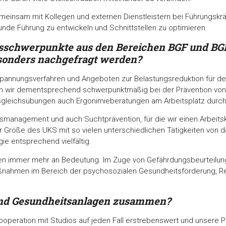
emeinsam mit Kollegen und externen Dienstleistern bei Führungskr
nde Führung zu entwickeln und Schnittstellen zu optimieren.
tsschwerpunkte aus den
Bereichen BGF und BG
sonders nachgefragt werden?
tspannungsverfahren und Angeboten zur Belastungsreduktion für d
 wir dementsprechend schwerpunktmäßig bei der Prävention von 
sgleichsübungen auch Ergonimieberatungen am Arbeitsplatz durch
management und auch Suchtprävention, für die wir einen Arbeitskr
r Größe des UKS mit so vielen unterschiedlichen Tätigkeiten von 
ie entsprechend vielfältig.
en immer mehr an Bedeutung. Im Zuge von Gefährdungsbeurteilu
ßnahmen im Bereich der psychosozialen Gesundheitsförderung, Re
 und Gesundheitsanlagen zusammen?
Kooperation mit Studios auf jeden Fall erstrebenswert und unsere P