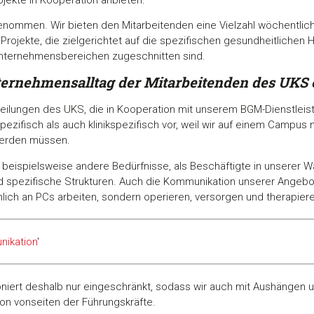
enommen. Wir bieten den Mitarbeitenden eine Vielzahl wöchentli
ojekte, die zielgerichtet auf die spezifischen gesundheitlichen 
Unternehmensbereichen zugeschnitten sind.
ternehmensalltag der
Mitarbeitenden des UKS
teilungen des UKS, die in Kooperation mit unserem BGM-Dienstlei
zifisch als auch klinikspezifisch vor, weil wir auf einem Campus m
werden müssen.
en beispielsweise andere Bedürfnisse, als Beschäftigte in unsere
 spezifische Strukturen. Auch die Kommunikation unserer Angebot
lich an PCs arbeiten, sondern operieren, versorgen und therapier
ikation
'
oniert deshalb nur eingeschränkt, sodass wir auch mit Aushängen
on vonseiten der Führungskräfte.