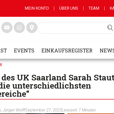
MEIN KONTO
ÜBER UNS
TEAM
K
ST
EVENTS
EINKAUFSREGISTER
NEWS
M
es UK Saarland Sarah Staut 
ie unterschiedlichsten
reiche“
n
,
Jürgen Wolff
September 27, 2023
Lesezeit:
7
Minuten