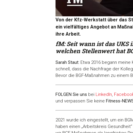
Von der Kfz-Werkstatt über das S
ein vielfältiges Angebot an Maßnah
ihre Arbeit.
fM: Seit wann ist das UKS
welchen Stellenwert hat 
Sarah Staut:
Etwa 2016 begann meine Ko
schnell, dass die Nachfrage der Kolle
Bevor die BGF-Maßnahmen zu einem B
FOLGEN Sie uns
bei
LinkedIn
,
Faceboo
und verpassen Sie keine
Fitness-
NEW
2021 wurde ich eingestellt, um ein BGM
haben einen „Arbeitskreis Gesundheit“
wir BGF-Maßnahmen als langfristige Pr