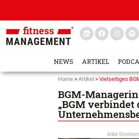
NEWS
ARTIKEL
PODCA
Home
>
Artikel
>
Vielseitiges BG
BGM-Managerin d
„BGM verbindet d
Unternehmensbe
Anke Sörense