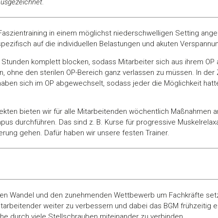
usgezeichnet.
szientraining in einem möglichst niederschwelligen Setting angeb
 spezifisch auf die individuellen Belastungen und akuten Verspann
 Stunden komplett blocken, sodass Mitarbeiter sich aus ihrem OP 
, ohne den sterilen OP-Bereich ganz verlassen zu müssen. In der 
aben sich im OP abgewechselt, sodass jeder die Möglichkeit hatte
kten bieten wir für alle Mitarbeitenden wöchentlich Maßnahmen an,
s durchführen. Das sind z. B. Kurse für progressive Muskelrelaxa
rung gehen. Dafür haben wir unsere festen Trainer.
hen Wandel und den zunehmenden Wettbewerb um Fachkräfte setz
arbeitender weiter zu verbessern und dabei das BGM frühzeitig ei
e durch viele Stellschrauben miteinander zu verbinden.