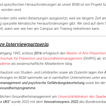
nd spezifischen Herausforderungen an unser BGM ist ein Projekt für
 worden sind.
tenden sehr vielen Belastungen ausgesetzt, weil sie längere Zeit 
g spezielle klimatische Herausforderungen gibt. Wir sind auf de
t, wann wer wie hier am Campus am Training teilnehmen kann.
re Interviewpartnerin
Jahrgang 1993, schloss
2016
erfolgreich den
Master of Arts Präventi
hschule für Prävention und Gesundheitsmanagement
(DHfPG) ab. Vo
ademie
als wissenschaftliche Mitarbeiterin tätig.
achautorin von Studien- und Lehrbriefen sowie als Dozentin lagen ihre
fahrungen im BGM sammelte sie in namhaften Unternehmen unter an
smanagement und psychische Gefährdungsbeurteilung
sowie bei de
 Gesundheitsprogramme
.
rieblichen Gesundheitsmanagement am
Universitätsklinikum des Saarl
es UKS
“ wurde 2022 mit dem
Innovationspreis 2022
des Bundesverban