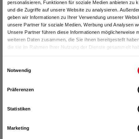
personalisieren, Funktionen für soziale Medien anbieten zu 
Mit dem Grundgedanken, dass wir immer besser werden
und die Zugriffe auf unsere Website zu analysieren. Außerd
können, und einem starken Team werden wir unseren
geben wir Informationen zu Ihrer Verwendung unserer Websi
Wachstumskurs mit viel Augenmaß weiter fortsetzen und
unsere Partner für soziale Medien, Werbung und Analysen we
viele neue Ideen entwickeln.
Unsere Partner führen diese Informationen möglicherweise m
weiteren Daten zusammen, die Sie ihnen bereitgestellt habe
die sie im Rahmen Ihrer Nutzung der Dienste gesammelt ha
Einwilligungsauswahl
Notwendig
Präferenzen
Statistiken
Marketing
-Anzeige-