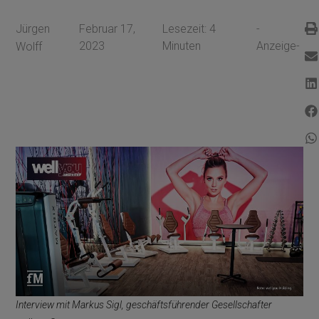
Jürgen
Februar 17,
Lesezeit:
4
-
2023
Minuten
Anzeige-
Wolff
Interview mit Markus Sigl, geschäftsführender Gesellschafter