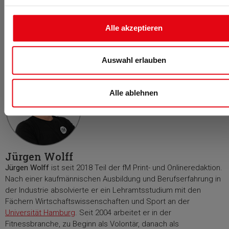
Alle akzeptieren
Für fitness MANAGEMENT berichtet
Auswahl erlauben
Alle ablehnen
Jürgen Wolff
Jürgen Wolff
ist seit 2018 Teil der fM Print- und Onlineredaktion.
Nach einer kaufmännischen Ausbildung und Berufserfahrung in
der Industrie absolvierte er ein Lehramtsstudium mit den
Fächern Wirtschaftswissenschaften und Sport an der
Universität Hamburg
. Seit 2004 arbeitet er in der
Fitnessbranche, zu Beginn als Volontär, danach als