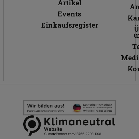
Artikel
Ar
Events
Kar
Einkaufsregister
Ü
u
T
Medi
Ko