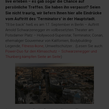
live erleben – es gab sogar die Chance auf
persönliche Treffen. Sie haben ihn verpasst? Seien
Sie nicht traurig, wir liefern Ihnen hier alle Eindrücke
vom Auftritt des 'Terminators' in der Hauptstadt.
"I'll be back" hieß es am 17. September in Berlin – Auftritt
Arnold Schwarzenegger im vollbesetzten Theater am
Potsdamer Platz – Hollywood-Superstar, Terminator, Conan,
ehemaliger Gouverneur von Kalifornien, Bodybuilding-
Legende,
Fitness-Ikone
, Umweltschützer… (Lesen Sie auch:
Power-Duo für den Klimaschutz – Schwarzenegger und
Thunberg kämpfen Seite an Seite
)