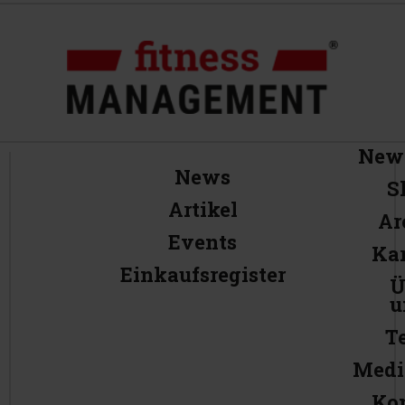
News
News
S
Artikel
Ar
Events
Kar
Einkaufsregister
Ü
u
T
Medi
Ko