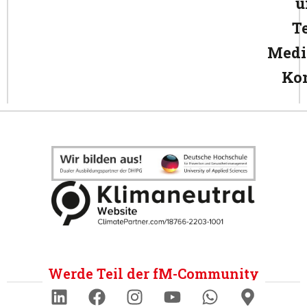
u
T
Medi
Ko
Werde Teil der fM-Community