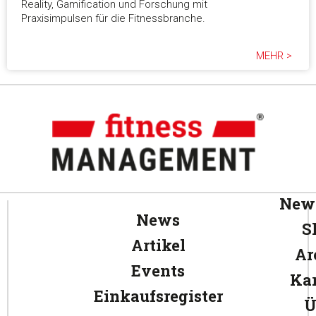
Reality, Gamification und Forschung mit
Praxisimpulsen für die Fitnessbranche.
MEHR >
News
News
S
Artikel
Ar
Events
Kar
Einkaufsregister
Ü