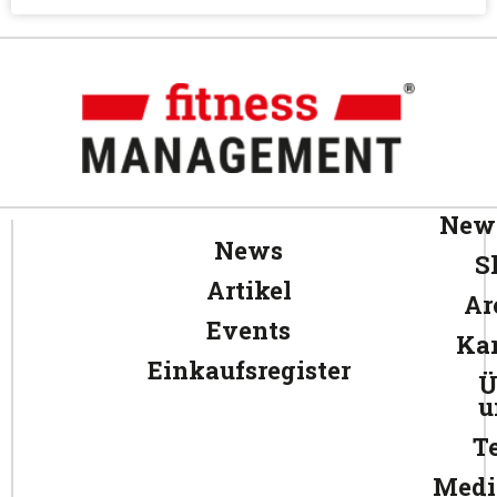
News
News
S
Artikel
Ar
Events
Kar
Einkaufsregister
Ü
u
T
Medi