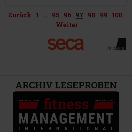
Zurück
1
…
95
96
97
98
99
100
Weiter
-Anzeige-
ARCHIV LESEPROBEN​