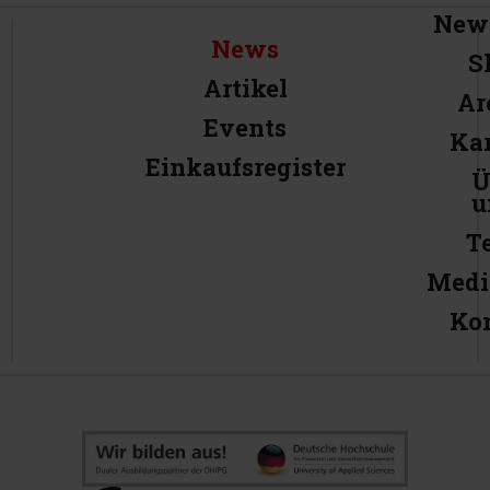
News
News
S
Artikel
Ar
Events
Kar
Einkaufsregister
Ü
u
T
Medi
Ko