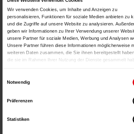
Diese Webseite verwendet Cookies
miha bodytec präsentiert im Juni diese Themen:
Wir verwenden Cookies, um Inhalte und Anzeigen zu
Vorstellung der workstation m.ove und
personalisieren, Funktionen für soziale Medien anbieten zu 
Hintergrundinformationen zum Wirkprinzip von
Medizinischer EMS.
und die Zugriffe auf unsere Website zu analysieren. Außerd
geben wir Informationen zu Ihrer Verwendung unserer Websi
MEHR >
unsere Partner für soziale Medien, Werbung und Analysen we
Unsere Partner führen diese Informationen möglicherweise m
weiteren Daten zusammen, die Sie ihnen bereitgestellt habe
die sie im Rahmen Ihrer Nutzung der Dienste gesammelt ha
Einwilligungsauswahl
Notwendig
Präferenzen
21.06.2023
-Anzeige-
Statistiken
Verbundpartnertreffen 2023
Zwei Tage voller Markencontent hatte das große