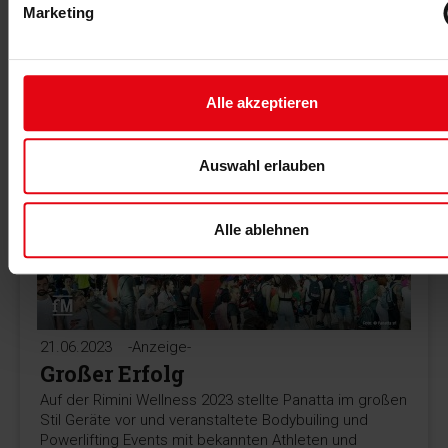
INJOY Franchisepartnertreffen auf dem Anwesen des
Marketing
INJOY Markenbotschafters Joey Kelly in Lohmar
(NRW) im Angebot.
MEHR >
Alle akzeptieren
Auswahl erlauben
Alle ablehnen
21.06.2023
-Anzeige-
Großer Erfolg
Auf der Rimini Wellness 2023 stellte Panatta im großen
Stil Geräte vor und veranstaltete Bodybuiling und
Powerlifting Events mit bekannten Athleten und