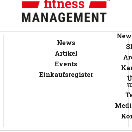
News
News
S
Artikel
Ar
Events
Kar
Einkaufsregister
Ü
u
T
Medi
Ko