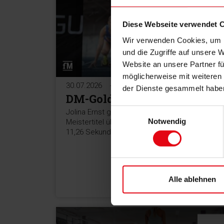
Diese Webseite verwendet 
Wir verwenden Cookies, um I
und die Zugriffe auf unsere 
Website an unsere Partner fü
möglicherweise mit weiteren
30.07.2026
-Anzeige-
der Dienste gesammelt habe
DM-Gold und PB
Einwilligungsauswahl
Jolina Ernst gewinnt in Bochum den deutschen
Notwendig
Meistertitel über 100 Meter und erzielt mit
11,26 Sekunden eine persönliche Bestzeit.
Alle ablehnen
MEHR >