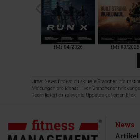
Mi 01/2020
fMi 04/2026
fMi 03/2026
Unter News findest du aktuelle Brancheninformatio
Meldungen pro Monat – von Branchenentwicklungen ü
Team liefert dir relevante Updates auf einen Blick.
News
Artikel