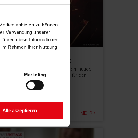
 Medien anbieten zu können
hrer Verwendung unserer
 führen diese Informationen
ie im Rahmen Ihrer Nutzung
30.07.2026
-Anzeige-
Les Mills und HYROX
Les Mills und HYROX haben zwei 45-minütige
Marketing
Zirkelprogramme entwickelt: eines für den
Einstieg und eines für die
Wettkampfvorbereitung.
Alle akzeptieren
MEHR >