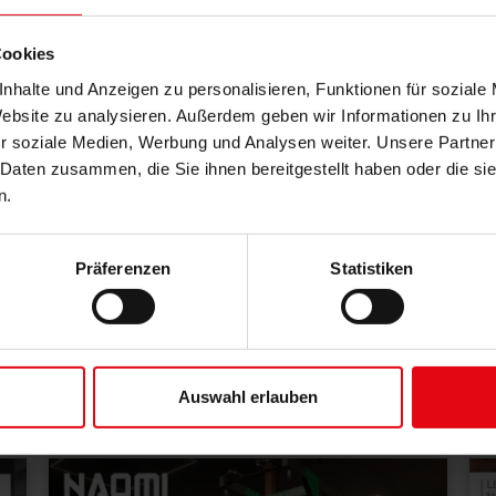
Cookies
nhalte und Anzeigen zu personalisieren, Funktionen für soziale
Website zu analysieren. Außerdem geben wir Informationen zu I
r soziale Medien, Werbung und Analysen weiter. Unsere Partner
 Daten zusammen, die Sie ihnen bereitgestellt haben oder die s
30.07.2026
n.
Neue Rekordhitze
Schwitzen ohne Training: Eine Hitzewelle rollt
Präferenzen
Statistiken
über Deutschland. Hoch 'Olaf' bringt
Temperaturen bis 40 Grad. Tipps: Trinken,
Sport vermeiden, Räume kühlen.
Auswahl erlauben
MEHR >