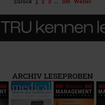
Zurück
1
2
3
…
100
Weiter
ARCHIV LESEPROBEN​