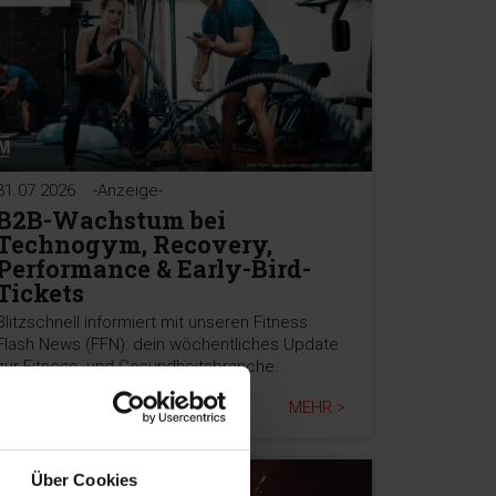
31.07.2026
-Anzeige-
B2B-Wachstum bei
Technogym, Recovery,
Performance & Early-Bird-
Tickets
Blitzschnell informiert mit unseren Fitness
Flash News (FFN): dein wöchentliches Update
zur Fitness- und Gesundheitsbranche.
MEHR >
Über Cookies