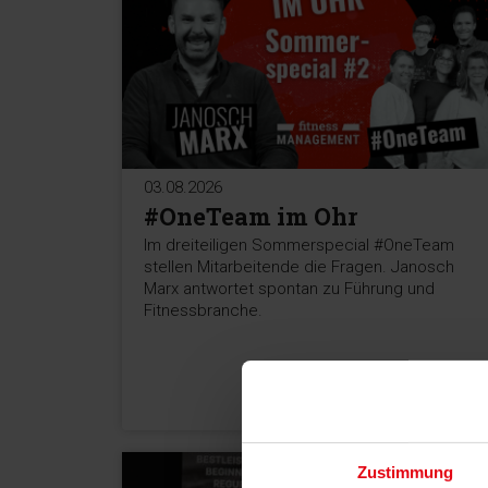
03.08.2026
#OneTeam im Ohr
Im dreiteiligen Sommerspecial #OneTeam
stellen Mitarbeitende die Fragen. Janosch
Marx antwortet spontan zu Führung und
Fitnessbranche.
MEHR >
Zustimmung