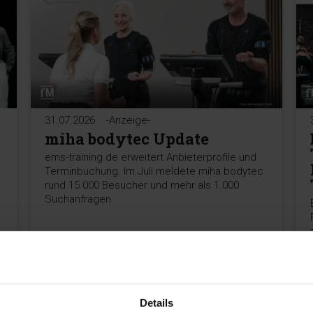
31.07.2026
-Anzeige-
miha bodytec Update
ems-training.de erweitert Anbieterprofile und
Terminbuchung. Im Juli meldete miha bodytec
rund 15.000 Besucher und mehr als 1.000
Suchanfragen.
MEHR >
Details