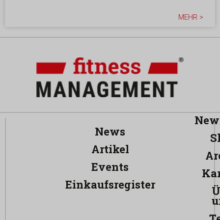
MEHR >
News
News
S
Artikel
Ar
Events
Kar
Einkaufsregister
Ü
u
T