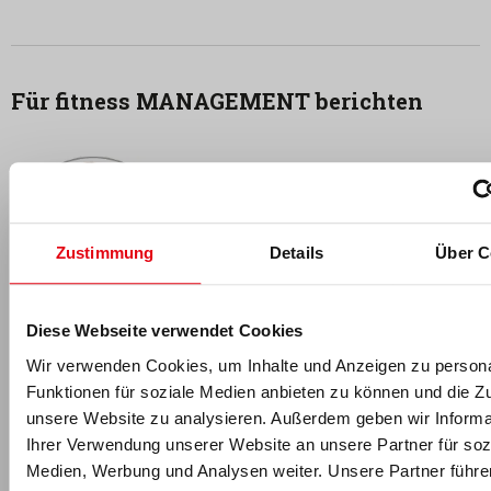
Für fitness MANAGEMENT berichten
Zustimmung
Details
Über C
Diese Webseite verwendet Cookies
Florian Schmidt
Florian Schmidt
ist seit 2017 Teil des fM Online- & Print-
Wir verwenden Cookies, um Inhalte und Anzeigen zu persona
Redaktionsteams und leitet die Wissenschaftsredaktion: Nach
Funktionen für soziale Medien anbieten zu können und die Zug
seinem Hotelmanagement-Studium an der
Hotelfachschule
unsere Website zu analysieren. Außerdem geben wir Informa
Zürich
und mehreren Jahren Führungserfahrung in der
Ihrer Verwendung unserer Website an unsere Partner für soz
internationalen Sport- und Wellnesshotellerie absolvierte der
Medien, Werbung und Analysen weiter. Unsere Partner führe
Dipl. Hotelier (HF) an der
Universität des Saarlandes
zusätzlich