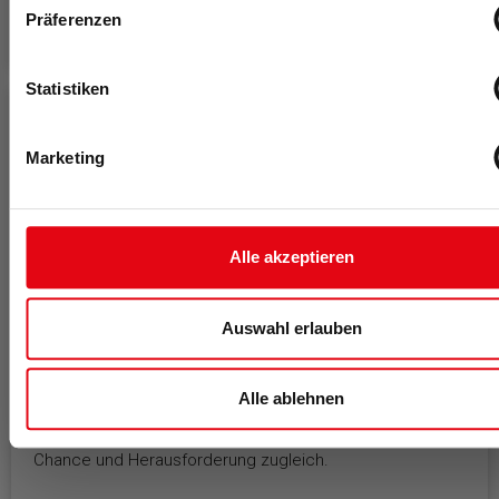
Präferenzen
MEHR >
Statistiken
Marketing
Alle akzeptieren
Auswahl erlauben
09.07.2026
Influencer im Studio
Alle ablehnen
Mehr Reichweite, mehr Aufmerksamkeit, mehr
Verantwortung: Influencer sind für Fitnessstudios
Chance und Herausforderung zugleich.