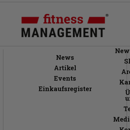
News
News
S
Artikel
Ar
Events
Kar
Einkaufsregister
Ü
u
T
Medi
Ko