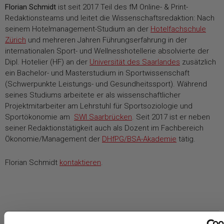
Florian Schmidt
ist seit 2017 Teil des fM Online- & Print-
Redaktionsteams und leitet die Wissenschaftsredaktion: Nach
seinem Hotelmanagement-Studium an der
Hotelfachschule
Zürich
und mehreren Jahren Führungserfahrung in der
internationalen Sport- und Wellnesshotellerie absolvierte der
Dipl. Hotelier (HF) an der
Universität des Saarlandes
zusätzlich
ein Bachelor- und Masterstudium in Sportwissenschaft
(Schwerpunkte Leistungs- und Gesundheitssport). Während
seines Studiums arbeitete er als wissenschaftlicher
Projektmitarbeiter am Lehrstuhl für Sportsoziologie und
Sportökonomie am
SWI Saarbrücken
. Seit 2017 ist er neben
seiner Redaktionstätigkeit auch als Dozent im Fachbereich
Ökonomie/Management der
DHfPG/BSA-Akademie
tätig.
Florian Schmidt
kontaktieren
.