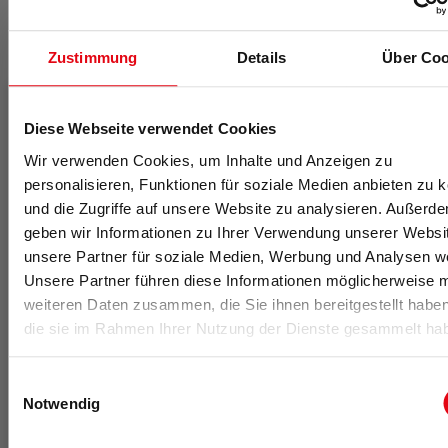
Das könnte dich auch interessieren
Zustimmung
Details
Über Coo
Diese Webseite verwendet Cookies
Wir verwenden Cookies, um Inhalte und Anzeigen zu
personalisieren, Funktionen für soziale Medien anbieten zu 
und die Zugriffe auf unsere Website zu analysieren. Außerd
geben wir Informationen zu Ihrer Verwendung unserer Websi
unsere Partner für soziale Medien, Werbung und Analysen we
Unsere Partner führen diese Informationen möglicherweise m
weiteren Daten zusammen, die Sie ihnen bereitgestellt habe
die sie im Rahmen Ihrer Nutzung der Dienste gesammelt ha
04.08.2026
Erfolgsfaktor Betreuung
Warum eine professionelle Betreuung und engagierte
Einwilligungsauswahl
Trainer der Schlüssel zur Kundenbindung sind, zeigt
Notwendig
unsere Science News. Wissenschaft kurz und
kompakt. Plus: Link zur Originalstudie.