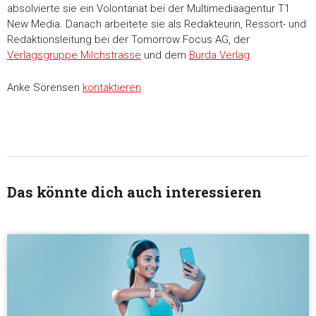
absolvierte sie ein Volontariat bei der Multimediaagentur T1
unsere Partner für soziale Medien, Werbung und Analysen we
New Media. Danach arbeitete sie als Redakteurin, Ressort- und
Unsere Partner führen diese Informationen möglicherweise m
Redaktionsleitung bei der Tomorrow Focus AG, der
weiteren Daten zusammen, die Sie ihnen bereitgestellt habe
Verlagsgruppe Milchstrasse
und dem
Burda Verlag
.
die sie im Rahmen Ihrer Nutzung der Dienste gesammelt ha
Anke Sörensen
kontaktieren
.
Einwilligungsauswahl
Notwendig
Präferenzen
Das könnte dich auch interessieren
Statistiken
Marketing
Alle akzeptieren