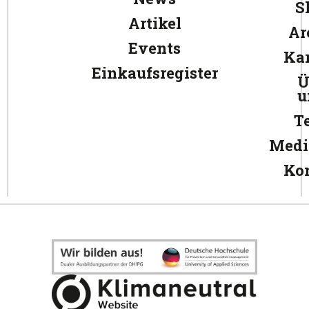
S
Artikel
Ar
Events
Kar
Einkaufsregister
Ü
u
T
Medi
Ko