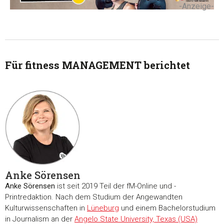
-Anzeige-
Für fitness MANAGEMENT berichtet
Zustimmung
Details
Über Coo
Diese Webseite verwendet Cookies
Anke Sörensen
Anke Sörensen
ist seit 2019 Teil der fM-Online und -
Wir verwenden Cookies, um Inhalte und Anzeigen zu
Printredaktion. Nach dem Studium der Angewandten
personalisieren, Funktionen für soziale Medien anbieten zu 
Kulturwissenschaften in
Lüneburg
und einem Bachelorstudium
und die Zugriffe auf unsere Website zu analysieren. Außerd
in Journalism an der
Angelo State University, Texas (USA)
geben wir Informationen zu Ihrer Verwendung unserer Websi