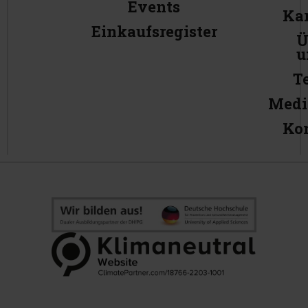
Events
Kar
Einkaufsregister
Ü
u
T
Medi
Ko