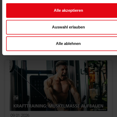
19.01.2026
Alle akzeptieren
Zweites Studio im Ohr
Ralf Trierweiler (juka dojo Fitness Club) zeigt in der
neuen Podcastfolge, welche Faktoren beim Schritt
Auswahl erlauben
vom ersten zum zweiten Studio entscheidend sind
und welche Fehler vermieden werden sollten.
Alle ablehnen
MEHR >
09.01.2026