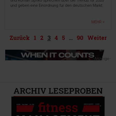
und Roman Spitko sprechen über die Trends für 2026
und geben eine Einordnung für den deutschen Markt.
MEHR >
Zurück
1
2
3
4
5
…
90
Weiter
-Anzeige-
ARCHIV LESEPROBEN​