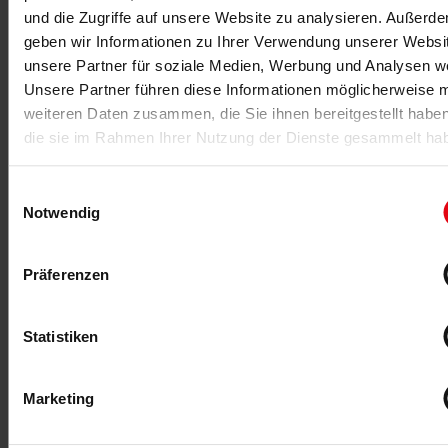
und die Zugriffe auf unsere Website zu analysieren. Außerd
geben wir Informationen zu Ihrer Verwendung unserer Websi
21.01.2026
unsere Partner für soziale Medien, Werbung und Analysen we
Steve Reeves – der Einzigartige
Unsere Partner führen diese Informationen möglicherweise m
Albert Busek würdigt den Ausnahmeathleten Steve
weiteren Daten zusammen, die Sie ihnen bereitgestellt habe
Reeves, der die Entwicklung des Bodybuildings
die sie im Rahmen Ihrer Nutzung der Dienste gesammelt ha
entscheidend geprägt hat.
Einwilligungsauswahl
Notwendig
MEHR >
Präferenzen
Statistiken
Marketing