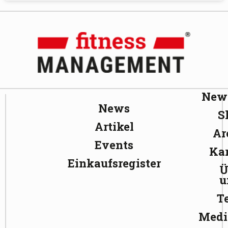
News
News
S
Artikel
Ar
Events
Kar
Einkaufsregister
Ü
u
T
Medi