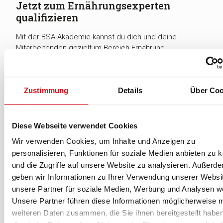
Jetzt zum Ernährungsexperten
qualifizieren
Mit der BSA-Akademie kannst du dich und deine
Mitarbeitenden gezielt im Bereich Ernährung
weiterqualifizieren. Einen Überblick zu den spezifischen
Lehrgängen und weiteren Angeboten gibt es
hier
.
Zustimmung
Details
Über Coo
Diese Webseite verwendet Cookies
-Anzeige-
Wir verwenden Cookies, um Inhalte und Anzeigen zu
personalisieren, Funktionen für soziale Medien anbieten zu 
und die Zugriffe auf unsere Website zu analysieren. Außerd
geben wir Informationen zu Ihrer Verwendung unserer Websi
Für fitness MANAGEMENT berichtet
unsere Partner für soziale Medien, Werbung und Analysen we
Unsere Partner führen diese Informationen möglicherweise m
weiteren Daten zusammen, die Sie ihnen bereitgestellt habe