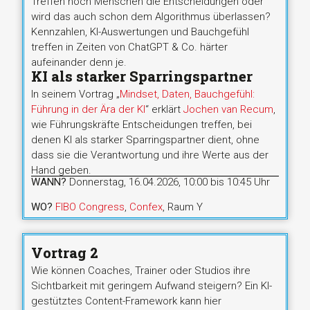
Treffen noch Menschen die Entscheidungen oder
wird das auch schon dem Algorithmus überlassen?
Kennzahlen, KI-Auswertungen und Bauchgefühl
treffen in Zeiten von ChatGPT & Co. härter
aufeinander denn je.
KI als starker Sparringspartner
In seinem Vortrag „
Mindset, Daten, Bauchgefühl:
Führung in der Ära der KI
“ erklärt
Jochen van Recum
,
wie Führungskräfte Entscheidungen treffen, bei
denen KI als starker Sparringspartner dient, ohne
dass sie die Verantwortung und ihre Werte aus der
Hand geben.
WANN?
Donnerstag, 16.04.2026, 10:00 bis 10:45 Uhr
WO?
FIBO Congress
,
Confex
, Raum Y
Vortrag 2
Wie können Coaches, Trainer oder Studios ihre
Sichtbarkeit mit geringem Aufwand steigern? Ein KI-
gestütztes Content-Framework kann hier