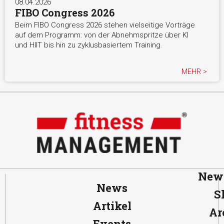
08.04.2026
FIBO Congress 2026
Beim FIBO Congress 2026 stehen vielseitige Vorträge
auf dem Programm: von der Abnehmspritze über KI
und HIIT bis hin zu zyklusbasiertem Training.
MEHR >
News
News
S
Artikel
Ar
Events