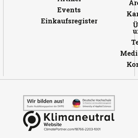
Ar
Events
Kar
Einkaufsregister
Ü
u
T
Medi
Ko