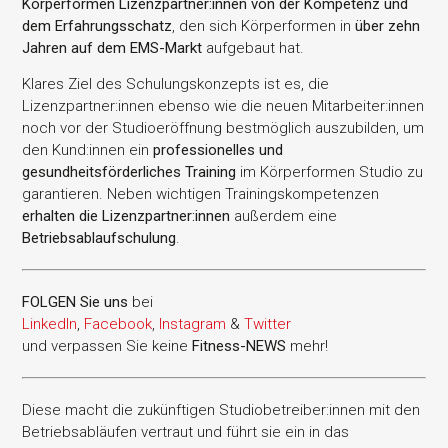
Körperformen Lizenzpartner:innen von der Kompetenz und
dem Erfahrungsschatz
, den sich Körperformen in
über zehn
Jahren auf dem EMS-Markt
aufgebaut hat.
Klares Ziel des Schulungskonzepts ist es, die
Lizenzpartner:innen ebenso wie die neuen Mitarbeiter:innen
noch vor der Studioeröffnung bestmöglich auszubilden, um
den Kund:innen ein
professionelles und
gesundheitsförderliches Training
im Körperformen Studio zu
garantieren. Neben wichtigen Trainingskompetenzen
erhalten die Lizenzpartner:innen
außerdem eine
Betriebsablaufschulung
.
FOLGEN Sie uns
bei
LinkedIn
,
Facebook
,
Instagram
&
Twitter
und verpassen Sie keine
Fitness-
NEWS
mehr!
Diese macht die zukünftigen Studiobetreiber:innen mit den
Betriebsabläufen vertraut und führt sie ein in das