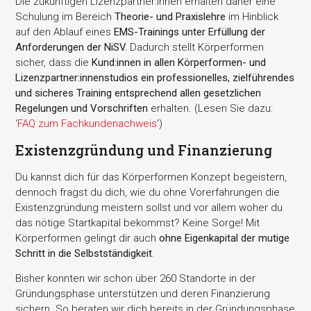
Die zukünftigen Lizenzpartner:innen erhalten daher eine
Schulung im Bereich
Theorie- und Praxislehre
im Hinblick
auf den Ablauf eines
EMS-Trainings unter Erfüllung der
Anforderungen der NiSV.
Dadurch stellt Körperformen
sicher, dass die
Kund:innen in allen Körperformen- und
Lizenzpartner:innenstudios ein professionelles, zielführendes
und sicheres Training entsprechend allen gesetzlichen
Regelungen und Vorschriften
erhalten. (Lesen Sie dazu:
'
FAQ zum Fachkundenachweis
')
Existenzgründung und Finanzierung
Du kannst dich für das Körperformen Konzept begeistern,
dennoch fragst du dich, wie du ohne Vorerfahrungen die
Existenzgründung meistern sollst und vor allem woher du
das nötige Startkapital bekommst? Keine Sorge! Mit
Körperformen gelingt dir auch
ohne Eigenkapital der mutige
Schritt in die Selbstständigkeit
.
Bisher konnten wir schon über 260 Standorte in der
Gründungsphase unterstützen und deren Finanzierung
sichern. So beraten wir dich bereits in der Gründungsphase