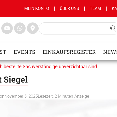
MEIN KONTO
ÜBER UNS
TEAM
KA
ST
EVENTS
EINKAUFSREGISTER
NEW
h bestellte Sachverständige unverzichtbar sind
 Siegel
ion
November 5, 2025
Lesezeit:
2
Minuten
-Anzeige-