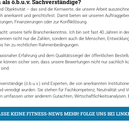
ls ö.b.u.v. Sachverständige?
und Objektivität – das sind die Kernwerte, die unsere Arbeit auszeich
ich anerkannt und gerichtsfest. Damit bieten wir unseren Auftraggebe
ungen, Finanzierungen oder zur Konfliktlösung.
t: unsere tiefe Branchenkenntnis. Ich bin seit fast 40 Jahren in d
r kennen nicht nur die Zahlen, sondern auch die Menschen, Entwicklun
bis hin zu rechtlichen Rahmenbedingungen.
axisnaher Erfahrung und dem Qualitätssiegel der öffentlichen Bestell
sie können sicher sein, dass unsere Bewertungen nicht nur sachlich k
 sind.
hverständige (ö.b.u.v.) sind Experten, die von anerkannten Institution
 vereidigt wurden. Sie stehen für Fachkompetenz, Neutralität und V
gen umfassen unter anderem Gutachten, Wirtschaftlichkeitsanalysen,
SSE KEINE FITNESS-NEWS MEHR! FOLGE UNS BEI LINK