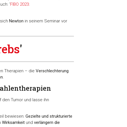
uch: '
FIBO 2023:
 sich
Newton
in seinem Seminar vor
rebs
'
en Therapien – die
Verschlechterung
en
.
ahlentherapien
uf den Tumor und lasse ihn
eil bewiesen:
Gezielte und strukturierte
n
Wirksamkeit
und
verlängern die