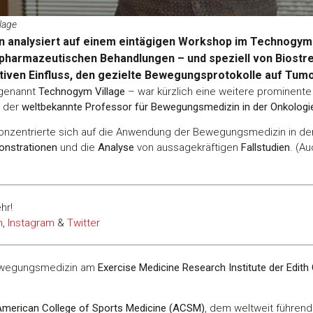
lage
 analysiert auf einem eintägigen Workshop im Technogym V
pharmazeutischen Behandlungen – und speziell von Biostr
tiven Einfluss, den gezielte Bewegungsprotokolle auf Tum
 genannt
Technogym Village
– war kürzlich eine weitere prominente
, der
weltbekannte Professor für Bewegungsmedizin in der Onkolog
onzentrierte sich auf die Anwendung der Bewegungsmedizin in d
onstrationen
und die
Analyse
von aussagekräftigen
Fallstudien
. (Au
hr!
n
,
Instagram
&
Twitter
 Bewegungsmedizin am
Exercise Medicine Research Institute der Edith
 American College of Sports Medicine (ACSM)
, dem weltweit führen