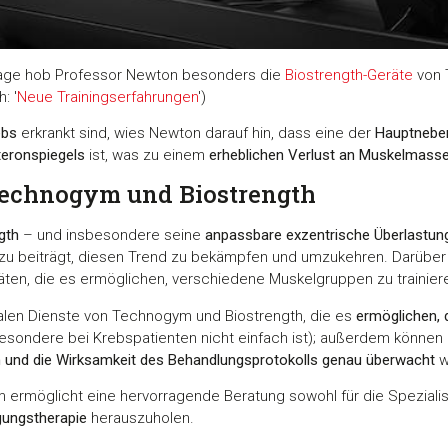
lage hob Professor Newton besonders die
Biostrength-Geräte
von 
: '
Neue Trainingserfahrungen
')
ebs
erkrankt sind, wies Newton darauf hin, dass eine der
Hauptnebe
teronspiegels
ist, was zu einem
erheblichen Verlust an Muskelmass
 Technogym und Biostrength
gth
– und insbesondere seine
anpassbare exzentrische Überlastun
zu beiträgt, diesen Trend zu bekämpfen und umzukehren. Darüber 
äten, die es ermöglichen, verschiedene Muskelgruppen zu trainier
talen Dienste von Technogym und Biostrength, die es
ermöglichen, 
esondere bei Krebspatienten nicht einfach ist); außerdem könne
en und die Wirksamkeit des Behandlungsprotokolls genau überwacht
w
ermöglicht eine hervorragende Beratung sowohl für die Spezialist
gungstherapie
herauszuholen.