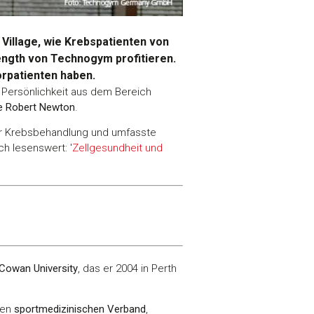
illage, wie Krebspatienten von
ength von Technogym profitieren.
orpatienten haben.
 Persönlichkeit aus dem Bereich
ie Robert Newton
.
er Krebsbehandlung und umfasste
ch lesenswert: '
Zellgesundheit und
 Cowan University
, das er 2004 in Perth
den
sportmedizinischen Verband
,