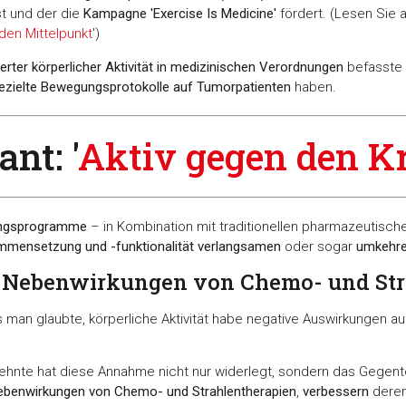
st und der die
Kampagne 'Exercise Is Medicine'
fördert. (Lesen Sie a
den Mittelpunkt
')
ierter körperlicher Aktivität in medizinischen Verordnungen
befasste
ezielte Bewegungsprotokolle auf Tumorpatienten
haben.
nt: '
Aktiv gegen den K
ngsprogramme
– in Kombination mit traditionellen pharmazeutisch
sammensetzung und -funktionalität verlangsamen
oder sogar
umkehr
n Nebenwirkungen von Chemo- und Str
ss man glaubte, körperliche Aktivität habe negative Auswirkungen a
hnte hat diese Annahme nicht nur widerlegt, sondern das Gegent
ebenwirkungen von Chemo- und Strahlentherapien
,
verbessern
dere