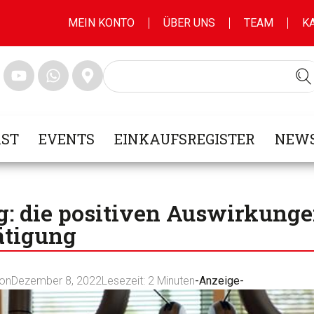
MEIN KONTO
ÜBER UNS
TEAM
K
ST
EVENTS
EINKAUFSREGISTER
NEWS
: die positiven Auswirkung
ätigung
ion
Dezember 8, 2022
Lesezeit:
2
Minuten
-Anzeige-