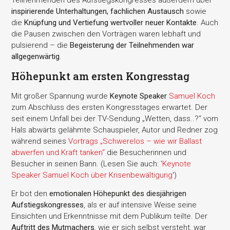
Teilnehmenden des Aufstiegskongresses außerdem über
inspirierende Unterhaltungen, fachlichen Austausch
sowie
die
Knüpfung und Vertiefung wertvoller neuer Kontakte
. Auch
die Pausen zwischen den Vorträgen waren lebhaft und
pulsierend – die
Begeisterung der Teilnehmenden war
allgegenwärtig
.
Höhepunkt am ersten Kongresstag
Mit großer Spannung wurde
Keynote Speaker
Samuel Koch
zum Abschluss des ersten Kongresstages erwartet. Der
seit einem Unfall bei der TV-Sendung „Wetten, dass..?“ vom
Hals abwärts gelähmte Schauspieler, Autor und Redner zog
während seines
Vortrags „Schwerelos – wie wir Ballast
abwerfen und Kraft tanken“
die Besucherinnen und
Besucher in seinen Bann. (Lesen Sie auch: '
Keynote
Speaker Samuel Koch über Krisenbewältigung
')
Er bot den
emotionalen Höhepunkt des diesjährigen
Aufstiegskongresses
, als er auf intensive Weise seine
Einsichten und Erkenntnisse mit dem Publikum teilte. Der
Auftritt des Mutmachers
, wie er sich selbst versteht, war