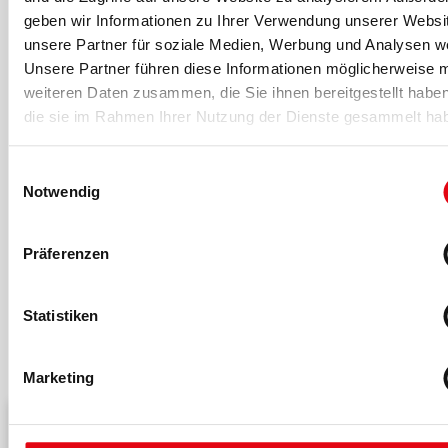
geben wir Informationen zu Ihrer Verwendung unserer Websi
unsere Partner für soziale Medien, Werbung und Analysen we
Die fM Redaktion
Unsere Partner führen diese Informationen möglicherweise m
Die fM Redaktion
berichtet seit 1995 über Entwicklungen in der
weiteren Daten zusammen, die Sie ihnen bereitgestellt habe
Fitness- und Gesundheitsbranche. Mit Fachwissen,
die sie im Rahmen Ihrer Nutzung der Dienste gesammelt ha
Marktanalysen und aktuellen Trends versorgt sie ihre
Leserschaft über Print- und Online-Kanäle mit relevanten
Einwilligungsauswahl
Branchen-News.
Notwendig
Die fM Redaktion
kannst du hier kontaktieren
.
Präferenzen
Statistiken
Das könnte dich auch interessieren
Marketing