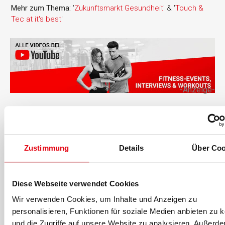
Mehr zum Thema:
'
Zukunftsmarkt Gesundheit
' & '
Touch &
Tec at it's best
'
-Anzeige-
Für fitness MANAGEMENT berichtet
Zustimmung
Details
Über Coo
Diese Webseite verwendet Cookies
Wir verwenden Cookies, um Inhalte und Anzeigen zu
personalisieren, Funktionen für soziale Medien anbieten zu 
und die Zugriffe auf unsere Website zu analysieren. Außerd