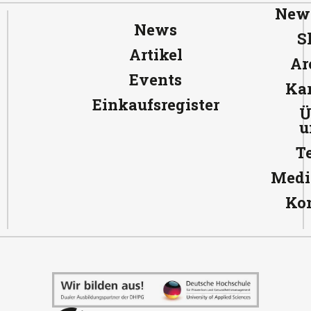
News
News
S
Artikel
Ar
Events
Kar
Einkaufsregister
Ü
u
T
Medi
Ko