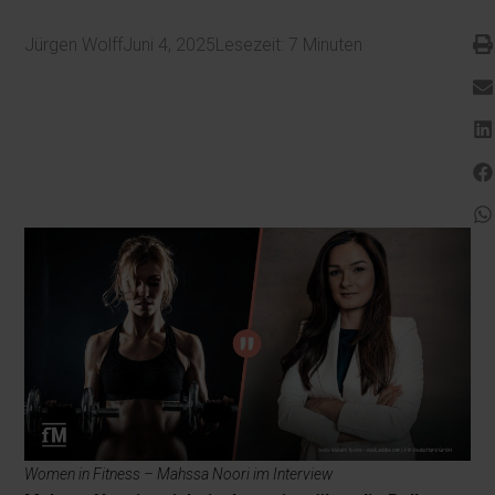
Jürgen Wolff
Juni 4, 2025
Lesezeit:
7
Minuten
Women in Fitness – Mahssa Noori im Interview