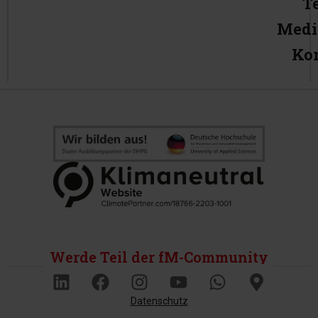
T
Medi
Ko
Werde Teil der fM-Community
Datenschutz