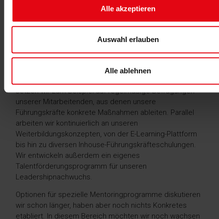
Alle akzeptieren
Auswahl erlauben
Alle ablehnen
Um diese offene Unternehmenskultur weiter zu fördern,
setzen wir zum Beispiel auf regelmäßige Befragungen
unserer Mitarbeitenden, aus denen unsere
Führungskräfte konkrete Maßnahmen ableiten. Parallel
arbeiten wir kontinuierlich an unseren
Weiterbildungskonzepten, von der E-Learning-Plattform
bis hin zu diversen Inhouse-Führungskräfteschulungen.
Wir entwickeln außerdem ein eigenes
Talentförderungsprogramm für unseren
Leadershipnachwuchs.
Optionen für spezielle Mentoringprogramme diskutieren
wir schon länger, haben aber noch nichts Konkretes
etabliert. In diesem Bereich möchten wir noch wachsen