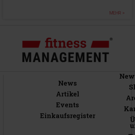
MEHR >
News
News
S
Artikel
Ar
Events
Kar
Einkaufsregister
Ü
u