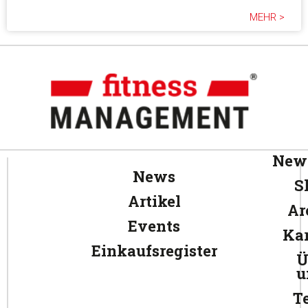
MEHR >
News
News
S
Artikel
Ar
Events
Kar
Einkaufsregister
Ü
u
T