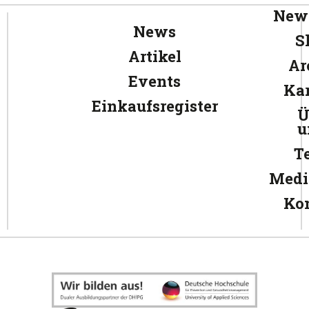
News
News
S
Artikel
Ar
Events
Kar
Einkaufsregister
Ü
u
T
Medi
Ko