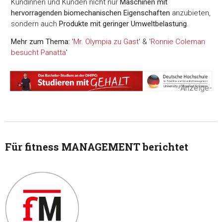
Kundinnen und Kunden nicht nur
Maschinen mit
hervorragenden biomechanischen Eigenschaften
anzubieten,
sondern auch
Produkte mit geringer Umweltbelastung
.
Mehr zum Thema:
'
Mr. Olympia zu Gast
' & '
Ronnie Coleman
besucht Panatta
'
-Anzeige-
Für fitness MANAGEMENT berichtet