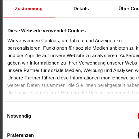
integriert werden wie eine sinnvolle Trainingsplanung.
Zustimmung
Details
Über Coo
Frauen müssen trainieren wie Frauen und nicht wie kleine
Männer. Daher sehe ich eine ganzheitliche Betreuung und
Trainingsplanung als Schlüssel zum Erfolg, nicht nur 30-
Diese Webseite verwendet Cookies
Minuten-Zirkeltraining und Tanzkurse für alle.
Wir verwenden Cookies, um Inhalte und Anzeigen zu
Hat es bei Ihrer Zielgruppe und deren
personalisieren, Funktionen für soziale Medien anbieten zu 
Trainingszielen in den letzten Jahren
und die Zugriffe auf unsere Website zu analysieren. Außerd
Veränderungen gegeben?
geben wir Informationen zu Ihrer Verwendung unserer Websi
In Zeiten der Mutter-Kind-Kurse war vor allem Abnehmen
unsere Partner für soziale Medien, Werbung und Analysen we
das große Thema, inzwischen wünschen sich die Frauen
Unsere Partner führen diese Informationen möglicherweise m
einen ausgeglichenen Lifestyle. Müdigkeit, Antriebslosigkeit
weiteren Daten zusammen, die Sie ihnen bereitgestellt habe
und Unzufriedenheit mit dem eigenen Körper sind die
die sie im Rahmen Ihrer Nutzung der Dienste gesammelt ha
größten Themen.
Und natürlich wollen wir alle immer noch einen tollen Po und
Einwilligungsauswahl
einen flachen Bauch haben. Die meisten von uns freuen
Notwendig
sich aber einfach über das gemeinsame Sporttreiben und
einen fitten, leistungsstarken Frauenkörper.
Präferenzen