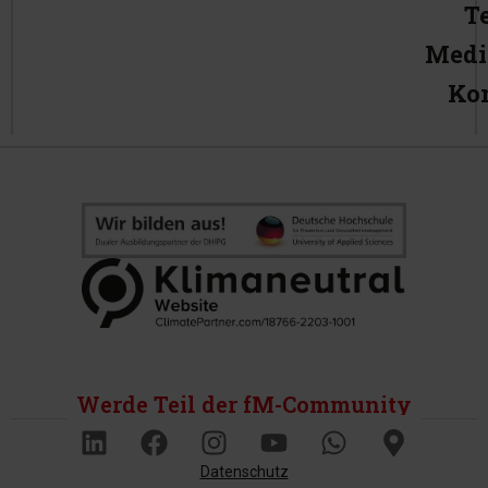
T
Medi
Ko
Werde Teil der fM-Community
Datenschutz