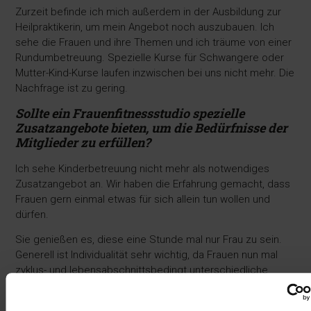
Zurzeit befinde ich mich außerdem in der Ausbildung zur
Heilpraktikerin, um mein Angebot noch auszubauen. Ich
sehe die Frauen und ihre Themen und ich träume von einer
Rundumbetreuung. Spezielle Kurse für Schwangere oder
Mutter-Kind-Kurse laufen inzwischen bei uns nicht mehr. Die
Nachfrage ist zu gering.
Sollte ein Frauenfitnessstudio spezielle
Zusatzangebote bieten, um die Bedürfnisse der
Mitglieder zu erfüllen?
Ich sehe Kinderbetreuung nicht mehr als notwendiges
Zusatzangebot an. Wir haben die Erfahrung gemacht, dass
Frauen gern einmal etwas für sich allein tun wollen und
dürfen.
Sie genießen es, diese eine Stunde mal nur Frau zu sein.
Generell ist Individualität sehr wichtig, da Frauen nun mal
zyklus- und lebensabschnittsbedingt unterschiedliche
Leistungshochs und -tiefs haben.
Die Tücken des Alltags sollten in eine Planung genauso