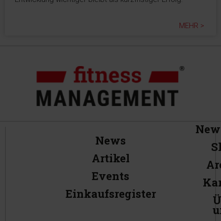
MEHR >
News
News
S
Artikel
Ar
Events
Kar
Einkaufsregister
Ü
u