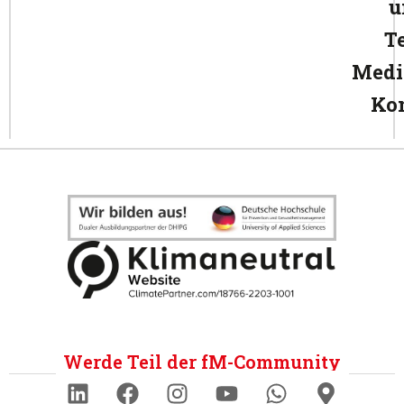
u
T
Medi
Ko
Werde Teil der fM-Community