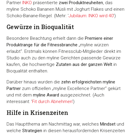
Partner
INKO
präsentierte
zwei Produktneuheiten
, das
myline Schoko Bananen Müsli mit Joghurt Flakes und einen
Schoko-Banane-Riegel. (Mehr: '
Jubiläum: INKO wird 40
')
Gewürze in Bioqualität
Besondere Beachtung erhielt dann die
Premiere einer
Produktrange für die Fitnessbranche
„myline würzen
erlaubt“. Erstmals können Fitnessclub-Mitglieder direkt im
Studio auch zu den myline Gerichten passende Gewürze
kaufen, die hochwertige
Zutaten aus der ganzen Welt
in
Bioqualität enthalten.
Darüber hinaus wurden die
zehn erfolgreichsten myline
Partner
zum offiziellen „myline Excellence Partner“ gekürt
und mit dem
myline Award
ausgezeichnet. (Auch
interessant: '
Fit durch Abnehmen
')
Hilfe in Krisenzeiten
Das Hauptthema am Nachmittag war, welches
Mindset
und
welche
Strategien
in diesen herausfordernden Krisenzeiten