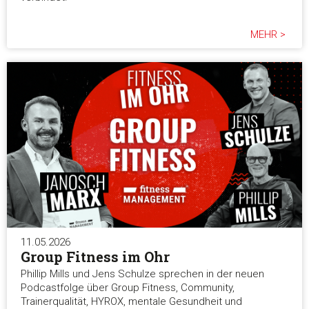
MEHR >
Präferenzen
Statistiken
Marketing
Alle akzeptieren
Auswahl erlauben
11.05.2026
Group Fitness im Ohr
Alle ablehnen
Phillip Mills und Jens Schulze sprechen in der neuen
Podcastfolge über Group Fitness, Community,
Trainerqualität, HYROX, mentale Gesundheit und