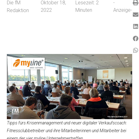
Die fM
Oktober 18,
Lesezeit:
2
-
2022
Minuten
Anzeige-
Redaktion
Tipps fürs Krisenmanagement und neuer digitaler Verkaufscoach:
Fitnessclubbetreiber und ihre Mitarbeiterinnen und Mitarbeiter bei
einem der vier myline Unternehmertreffen.