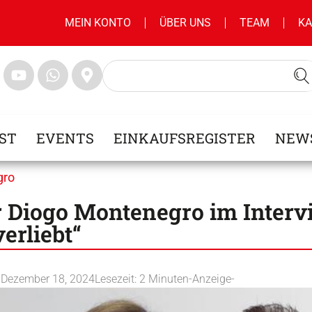
MEIN KONTO
ÜBER UNS
TEAM
KA
ST
EVENTS
EINKAUFSREGISTER
NEW
gro
 Diogo Montenegro im Intervi
erliebt“
n
Dezember 18, 2024
Lesezeit:
2
Minuten
-Anzeige-