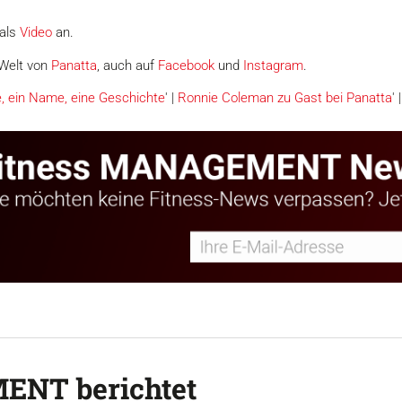
 als
Video
an.
 Welt von
Panatta
, auch auf
Facebook
und
Instagram
.
e, ein Name, eine Geschichte
' |
Ronnie Coleman zu Gast bei Panatta
' |
ENT berichtet