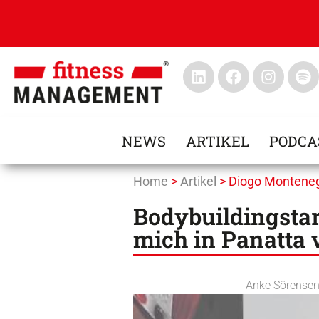
NEWS
ARTIKEL
PODCA
Home
>
Artikel
>
Diogo Montene
Bodybuildingstar
mich in Panatta v
Anke Sörense