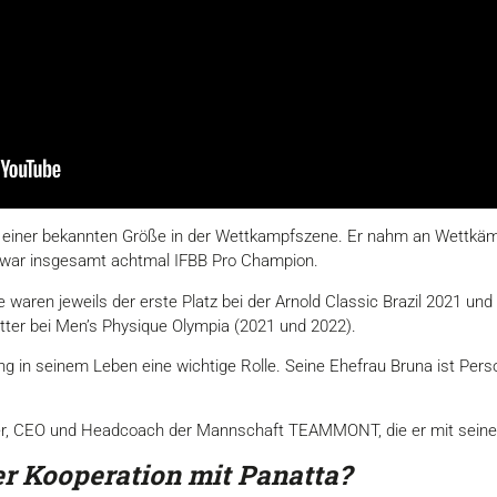
einer bekannten Größe in der Wettkampfszene. Er nahm an Wettkämpf
nd war insgesamt achtmal IFBB Pro Champion.
 waren jeweils der erste Platz bei der Arnold Classic Brazil 2021 un
tter bei Men’s Physique Olympia (2021 und 2022).
g in seinem Leben eine wichtige Rolle. Seine Ehefrau Bruna ist Perso
r, CEO und Headcoach der Mannschaft TEAMMONT, die er mit seine
er Kooperation mit Panatta?