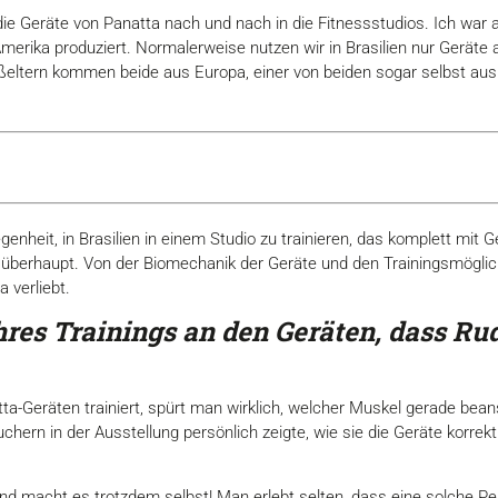
die Geräte von Panatta nach und nach in die Fitnessstudios. Ich war 
merika produziert. Normalerweise nutzen wir in Brasilien nur Geräte 
ltern kommen beide aus Europa, einer von beiden sogar selbst aus It
genheit, in Brasilien in einem Studio zu trainieren, das komplett mit
io überhaupt. Von der Biomechanik der Geräte und den Trainingsmögli
a verliebt.
res Trainings an den Geräten,
dass Rud
tta-Geräten trainiert, spürt man wirklich, welcher Muskel gerade bea
hern in der Ausstellung persönlich zeigte, wie sie die Geräte korre
nd macht es trotzdem selbst! Man erlebt selten, dass eine solche Per