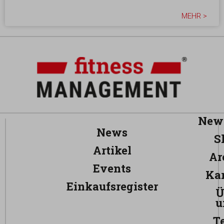
MEHR >
News
News
S
Artikel
Ar
Events
Kar
Einkaufsregister
Ü
u
T