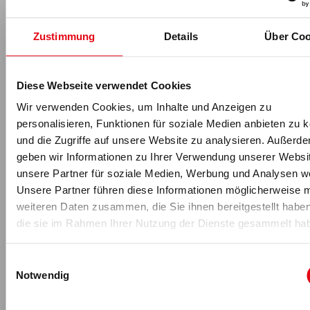
Wichtig sind eine klare Positionierung, das Image und die
Seele des Gyms.
Wie sollte Bodybuilding in Zukunft
Zustimmung
Details
Über Coo
gedacht werden?
Lifestyle, Ästhetik und Gesundheit gehören unmittelbar
zusammen, aber Gesundheit ist die Basis. Gleichzeitig
Diese Webseite verwendet Cookies
wird Training immer wichtig bleiben, gerade als
Gegenpol zur digitalen Welt. Menschen suchen das
Wir verwenden Cookies, um Inhalte und Anzeigen zu
Analoge, das Echte.
personalisieren, Funktionen für soziale Medien anbieten zu 
und die Zugriffe auf unsere Website zu analysieren. Außerd
Die größte Gefahr ist der ständige Vergleich mit
geben wir Informationen zu Ihrer Verwendung unserer Websi
anderen. Wer nur einem Ideal hinterherläuft, wird nie
zufrieden sein. Letztendlich ist die entscheidende
unsere Partner für soziale Medien, Werbung und Analysen we
Frage: Würdest du auch trainieren, wenn niemand
Unsere Partner führen diese Informationen möglicherweise m
zusieht?
weiteren Daten zusammen, die Sie ihnen bereitgestellt habe
die sie im Rahmen Ihrer Nutzung der Dienste gesammelt ha
Wenn die Antwort „Ja“ lautet, geht es nicht um
Anerkennung, sondern um dich selbst. Genau darin liegt
die eigentliche Stärke des Bodybuildings.
Einwilligungsauswahl
Notwendig