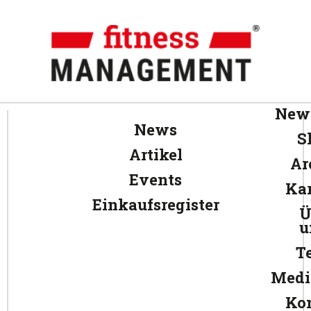
News
News
S
Artikel
Ar
Events
Kar
Einkaufsregister
Ü
u
T
Medi
Ko