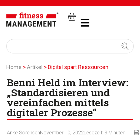
Home
>
Artikel
>
Digital spart Ressourcen
Benni Held im Interview:
„Standardisieren und
vereinfachen mittels
digitaler Prozesse“
Anke Sörensen
November 10, 2022
Lesezeit:
3
Minuten