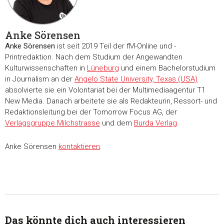
Anke Sörensen
Anke Sörensen
ist seit 2019 Teil der fM-Online und -
Printredaktion. Nach dem Studium der Angewandten
Zustimmung
Details
Über Coo
Kulturwissenschaften in
Lüneburg
und einem Bachelorstudium
in Journalism an der
Angelo State University, Texas (USA)
absolvierte sie ein Volontariat bei der Multimediaagentur T1
Diese Webseite verwendet Cookies
New Media. Danach arbeitete sie als Redakteurin, Ressort- und
Wir verwenden Cookies, um Inhalte und Anzeigen zu
Redaktionsleitung bei der Tomorrow Focus AG, der
personalisieren, Funktionen für soziale Medien anbieten zu 
Verlagsgruppe Milchstrasse
und dem
Burda Verlag
.
und die Zugriffe auf unsere Website zu analysieren. Außerd
Anke Sörensen
kontaktieren
.
geben wir Informationen zu Ihrer Verwendung unserer Websi
unsere Partner für soziale Medien, Werbung und Analysen we
Unsere Partner führen diese Informationen möglicherweise m
weiteren Daten zusammen, die Sie ihnen bereitgestellt habe
die sie im Rahmen Ihrer Nutzung der Dienste gesammelt ha
Das könnte dich auch interessieren
Einwilligungsauswahl