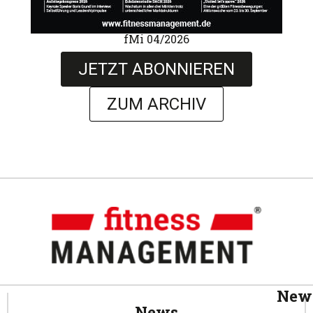
fMi 04/2026
JETZT ABONNIEREN
ZUM ARCHIV
News
News