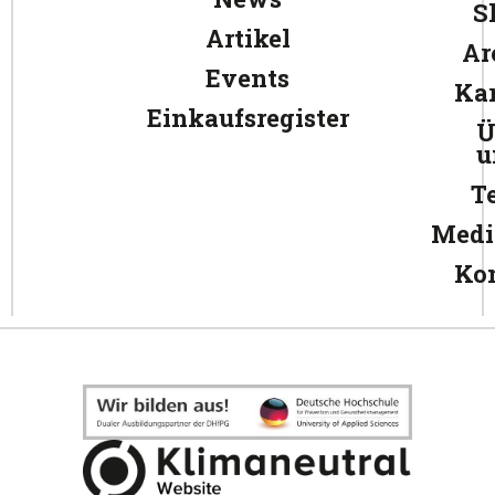
S
Artikel
Ar
Events
Kar
Einkaufsregister
Ü
u
T
Medi
Ko