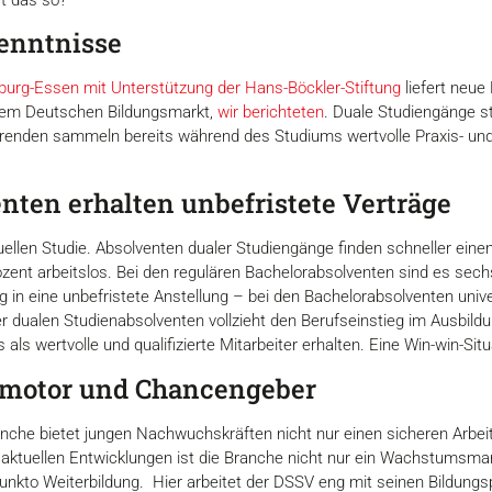
kenntnisse
sburg-Essen mit Unterstützung der Hans-Böckler-Stiftung
liefert neue
 dem Deutschen Bildungsmarkt,
wir berichteten
. Duale Studiengänge s
erenden sammeln bereits während des Studiums wertvolle Praxis- un
enten erhalten unbefristete Verträge
uellen Studie. Absolventen dualer Studiengänge finden schneller ein
ozent arbeitslos. Bei den regulären Bachelorabsolventen sind es sec
in eine unbefristete Anstellung – bei den Bachelorabsolventen unive
der dualen Studienabsolventen vollzieht den Berufseinstieg im Ausbild
wertvolle und qualifizierte Mitarbeiter erhalten. Eine Win-win-Situat
motor und Chancengeber
che bietet jungen Nachwuchskräften nicht nur einen sicheren Arbeits
r aktuellen Entwicklungen ist die Branche nicht nur ein Wachstumsm
punkto Weiterbildung. Hier arbeitet der DSSV eng mit seinen Bildung