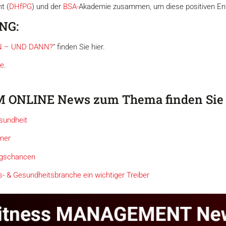
t (
DHfPG
) und der
BSA
-
Akademie zusammen, um diese positiven Ent
NG:
N – UND DANN?
“ finden Sie hier.
ne
.
M ONLINE News zum Thema finden Sie 
sundheit
tner
ngschancen
s- & Gesundheitsbranche ein wichtiger Treiber