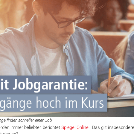
nge finden schneller einen Job
rden immer beliebter, berichtet
Spiegel Online
. Das gilt insbesonder
st das so?