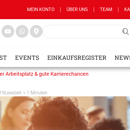
MEIN KONTO
ÜBER UNS
TEAM
KA
ST
EVENTS
EINKAUFSREGISTER
NEW
er Arbeitsplatz & gute Karrierechancen
019
Lesezeit:
< 1
Minuten