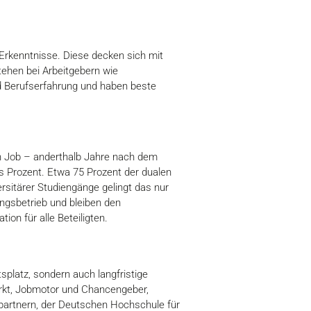
 Erkenntnisse. Diese decken sich mit
tehen bei Arbeitgebern wie
d Berufserfahrung und haben beste
en Job – anderthalb Jahre nach dem
hs Prozent. Etwa 75 Prozent der dualen
rsitärer Studiengänge gelingt das nur
ungsbetrieb und bleiben den
ion für alle Beteiligten.
platz, sondern auch langfristige
arkt, Jobmotor und Chancengeber,
spartnern, der Deutschen Hochschule für