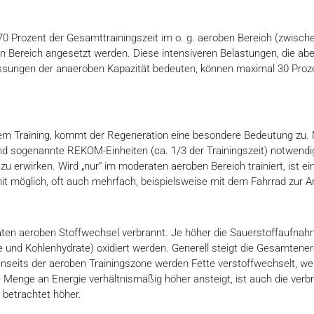
70 Prozent der Gesamttrainingszeit im o. g. aeroben Bereich (zwisch
n Bereich angesetzt werden. Diese intensiveren Belastungen, die ab
ssungen der anaeroben Kapazität bedeuten, können maximal 30 Proze
vem Training, kommt der Regeneration eine besondere Bedeutung zu
d sogenannte REKOM-Einheiten (ca. 1/3 der Trainingszeit) notwendig
u erwirken. Wird „nur“ im moderaten aeroben Bereich trainiert, ist 
it möglich, oft auch mehrfach, beispielsweise mit dem Fahrrad zur Ar
ten aeroben Stoffwechsel verbrannt. Je höher die Sauerstoffaufnahme
 und Kohlenhydrate) oxidiert werden. Generell steigt die Gesamtene
jenseits der aeroben Trainingszone werden Fette verstoffwechselt, w
e Menge an Energie verhältnismäßig höher ansteigt, ist auch die ver
 betrachtet höher.