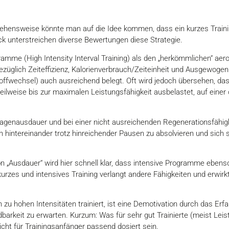
gehensweise könnte man auf die Idee kommen, dass ein kurzes Train
ick unterstreichen diverse Bewertungen diese Strategie.
amme (High Intensity Interval Training) als den „herkömmlichen“ a
ezüglich Zeiteffizienz, Kalorienverbrauch/Zeiteinheit und Ausgewogenh
ffwechsel) auch ausreichend belegt. Oft wird jedoch übersehen, das
teilweise bis zur maximalen Leistungsfähigkeit ausbelastet, auf eine
enausdauer und bei einer nicht ausreichenden Regenerationsfähigkeit
h hintereinander trotz hinreichender Pausen zu absolvieren und sich
n „Ausdauer“ wird hier schnell klar, dass intensive Programme ebens
kurzes und intensives Training verlangt andere Fähigkeiten und erwirk
 zu hohen Intensitäten trainiert, ist eine Demotivation durch das Erf
barkeit zu erwarten. Kurzum: Was für sehr gut Trainierte (meist Leist
nicht für Trainingsanfänger passend dosiert sein.