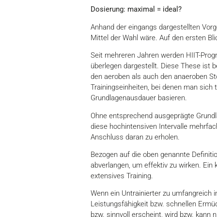
Dosierung: maximal = ideal?
Anhand der eingangs dargestellten Vor
Mittel der Wahl wäre. Auf den ersten Bl
Seit mehreren Jahren werden HIIT-Progr
überlegen dargestellt. Diese These ist b
den aeroben als auch den anaeroben Sto
Trainingseinheiten, bei denen man sich 
Grundlagenausdauer basieren.
Ohne entsprechend ausgeprägte Grundlag
diese hochintensiven Intervalle mehrfac
Anschluss daran zu erholen.
Bezogen auf die oben genannte Definitio
abverlangen, um effektiv zu wirken. Ein 
extensives Training.
Wenn ein Untrainierter zu umfangreich in
Leistungsfähigkeit bzw. schnellen Ermüd
bzw. sinnvoll erscheint, wird bzw. kann 