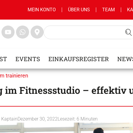
MEIN KONTO
ÜBER UNS
TEAM
KA
ST
EVENTS
EINKAUFSREGISTER
NEW
m trainieren
 im Fitnessstudio – effektiv
l Kaptain
Dezember 30, 2022
Lesezeit:
6
Minuten