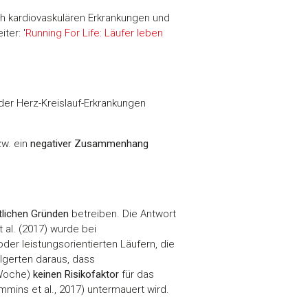
ch kardiovaskulären Erkrankungen und
ter: '
Running For Life: Läufer leben
er Herz-Kreislauf-Erkrankungen
zw. ein
negativer Zusammenhang
tlichen Gründen
betreiben. Die Antwort
t al. (2017) wurde bei
der leistungsorientierten Läufern, die
lgerten daraus, dass
/Woche)
keinen Risikofaktor
für das
mmins et al., 2017) untermauert wird.