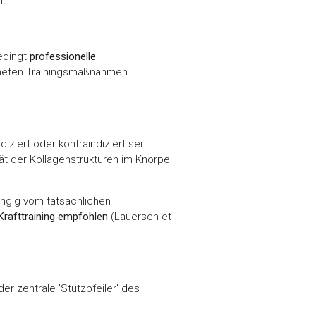
bedingt
professionelle
igneten Trainingsmaßnahmen
ziert oder kontraindiziert sei
tät der Kollagenstrukturen im Knorpel
ängig vom tatsächlichen
rafttraining empfohlen
(Lauersen et
er zentrale 'Stützpfeiler' des