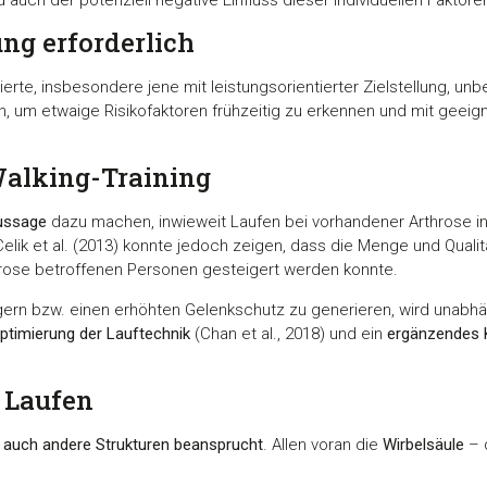
ung erforderlich
erte, insbesondere jene mit leistungsorientierter Zielstellung, un
, um etwaige Risikofaktoren frühzeitig zu erkennen und mit gee
Walking-Training
Aussage
dazu machen, inwieweit Laufen bei vorhandener Arthrose indi
n Celik et al. (2013) konnte jedoch zeigen, dass die Menge und Quali
throse betroffenen Personen gesteigert werden konnte.
ngern bzw. einen erhöhten Gelenkschutz zu generieren, wird unabh
ptimierung der Lauftechnik
(Chan et al., 2018) und ein
ergänzendes K
 Laufen
r
auch andere Strukturen beansprucht
. Allen voran die
Wirbelsäule
– d