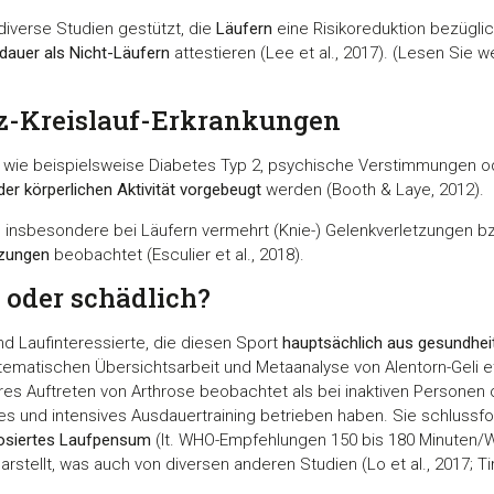
diverse Studien gestützt, die
Läufern
eine Risikoreduktion bezügli
dauer als Nicht-Läufern
attestieren (Lee et al., 2017). (Lesen Sie wei
z-Kreislauf-Erkrankungen
wie beispielsweise Diabetes Typ 2, psychische Verstimmungen od
er körperlichen Aktivität vorgebeugt
werden (Booth & Laye, 2012).
 insbesondere bei Läufern vermehrt (Knie-) Gelenkverletzungen b
tzungen
beobachtet (Esculier et al., 2018).
 oder schädlich?
und Laufinteressierte, die diesen Sport
hauptsächlich aus gesundhei
 systematischen Übersichtsarbeit und Metaanalyse von Alentorn-Geli e
eres Auftreten von Arthrose beobachtet als bei inaktiven Personen o
s und intensives Ausdauertraining betrieben haben. Sie schlussfo
sdosiertes Laufpensum
(lt. WHO-Empfehlungen 150 bis 180 Minuten
rstellt, was auch von diversen anderen Studien (Lo et al., 2017; Ti