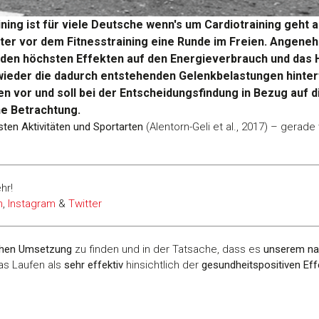
aining ist für viele Deutsche wenn's um Cardiotraining geht 
er vor dem Fitnesstraining eine Runde im Freien. Angene
den höchsten Effekten auf den Energieverbrauch und das 
eder die dadurch entstehenden Gelenkbelastungen hinterfra
 vor und soll bei der Entscheidungsfindung in Bezug auf 
he Betrachtung.
sten Aktivitäten und Sportarten
(Alentorn-Geli et al., 2017) – gera
hr!
n
,
Instagram
&
Twitter
chen Umsetzung
zu finden und in der Tatsache, dass es
unserem na
as Laufen als
sehr effektiv
hinsichtlich der
gesundheitspositiven Eff