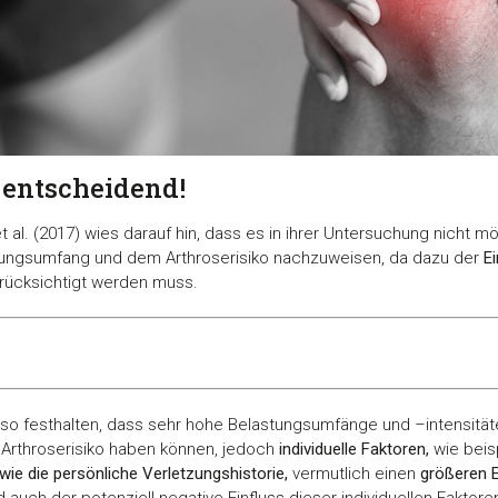
t entscheidend!
 al. (2017) wies darauf hin, dass es in ihrer Untersuchung nicht mö
gsumfang und dem Arthroserisiko nachzuweisen, da dazu der
E
rücksichtigt werden muss.
also festhalten, dass sehr hohe Belastungsumfänge und –intensitä
 Arthroserisiko haben können, jedoch
individuelle Faktoren,
wie beis
owie die persönliche Verletzungshistorie,
vermutlich einen
größeren E
 auch der potenziell negative Einfluss dieser individuellen Faktore