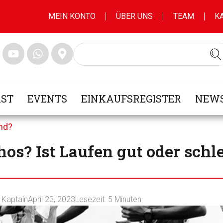
MEIN KONTO
ÜBER UNS
TEAM
K
ST
EVENTS
EINKAUFSREGISTER
NEWS
nd?
os? Ist Laufen gut oder schle
l Kaptain
April 23, 2023
Lesezeit:
5
Minuten