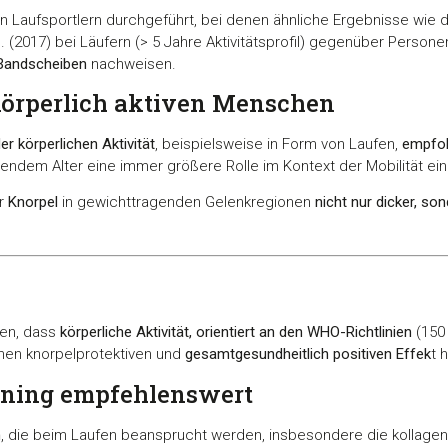
Laufsportlern durchgeführt, bei denen ähnliche Ergebnisse wie d
 (2017) bei Läufern (> 5 Jahre Aktivitätsprofil) gegenüber Personen,
 Bandscheiben
nachweisen.
körperlich aktiven Menschen
r körperlichen Aktivität
, beispielsweise in Form von Laufen,
empfo
tendem Alter eine immer größere Rolle im Kontext der Mobilität ei
er
Knorpel
in gewichttragenden Gelenkregionen
nicht nur dicker, son
gen, dass
körperliche Aktivität, orientiert an den WHO-Richtlinien
(150 
nen knorpelprotektiven und
gesamtgesundheitlich positiven Effek
t h
ining empfehlenswert
n
, die beim Laufen beansprucht werden, insbesondere die kollagen