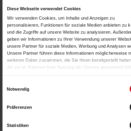
MEHR >
Diese Webseite verwendet Cookies
Wir verwenden Cookies, um Inhalte und Anzeigen zu
personalisieren, Funktionen für soziale Medien anbieten zu 
und die Zugriffe auf unsere Website zu analysieren. Außerd
geben wir Informationen zu Ihrer Verwendung unserer Websi
unsere Partner für soziale Medien, Werbung und Analysen we
Unsere Partner führen diese Informationen möglicherweise m
weiteren Daten zusammen, die Sie ihnen bereitgestellt habe
die sie im Rahmen Ihrer Nutzung der Dienste gesammelt ha
09.09.2018
35 Jahre Bildung für die Fitness-
Einwilligungsauswahl
Notwendig
und Gesundheitsbranche
Wer im Fitness- und Gesundheitsmarkt erfolgreich
sein möchte, benötigt qualifiziertes Fach- und
Präferenzen
Führungspersonal. Seit 35 Jahren leisten die BSA-
Akademie, seit zehn Jahren die Deutsche Hochschule
für Prävention und Gesundheitsmanagement DHfPG
Statistiken