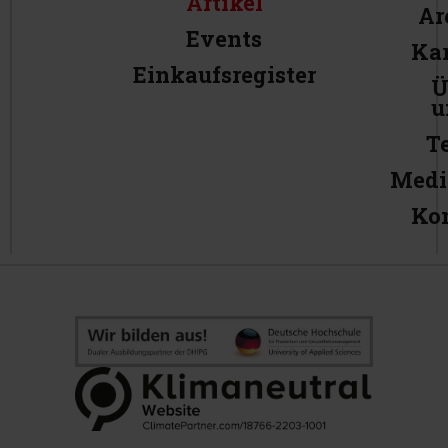
Artikel
Ar
Events
Kar
Einkaufsregister
Ü
u
T
Medi
Ko