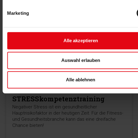
MEHR >
Marketing
Alle akzeptieren
Auswahl erlauben
Alle ablehnen
08.09.2018
STRESSkompetenztraining
Negativer Stress ist ein gesundheitlicher
Hauptrisikofaktor in der heutigen Zeit. Für die Fitness-
und Gesundheitsbranche kann das eine dreifache
Chance bieten!