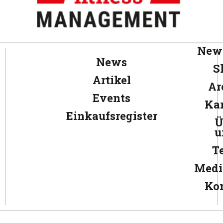
News
News
S
Artikel
Ar
Events
Kar
Einkaufsregister
Ü
u
T
Medi
Ko