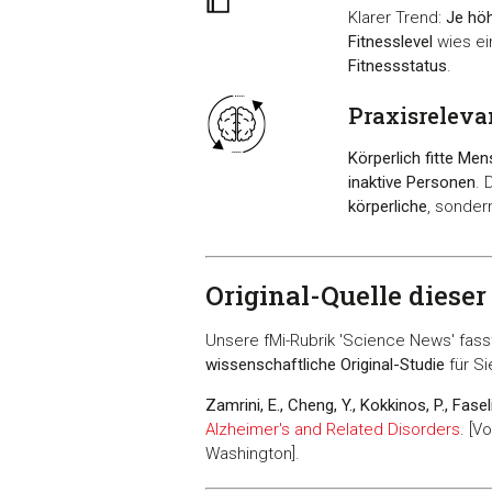
Klarer Trend:
Je höh
Fitnesslevel
wies e
Fitnessstatus
.
Praxisreleva
Körperlich fitte Me
inaktive Personen
. 
körperliche
, sonder
Original-Quelle dieser
Unsere fMi-Rubrik 'Science News' fas
wissenschaftliche Original-Studie
für Si
Zamrini, E., Cheng, Y., Kokkinos, P., Faseli
Alzheimer's and Related Disorders
. [V
Washington].