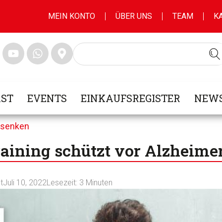
MEIN KONTO
ÜBER UNS
TEAM
K
ST
EVENTS
EINKAUFSREGISTER
NEWS
 senken
raining schützt vor Alzheime
t
Juli 10, 2022
Lesezeit:
3
Minuten