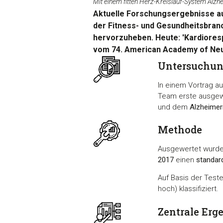
Mit einem fitten Herz-Kreislauf-System Alz
Aktuelle Forschungsergebnisse aus
der Fitness- und Gesundheitsbran
hervorzuheben. Heute: 'Kardiores
vom 74. American Academy of Neu
Untersuchu
In einem Vortrag 
Team erste ausgew
und dem
Alzheimer
Methode
Ausgewertet wurd
2017
einen
standar
Auf Basis der Test
hoch) klassifiziert.
Zentrale Erg