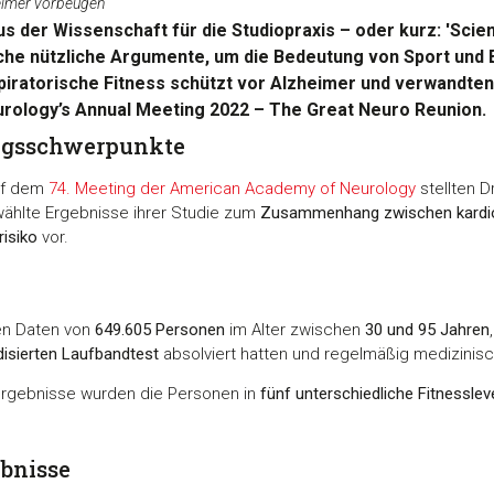
heimer vorbeugen
 der Wissenschaft für die Studiopraxis – oder kurz: 'Scien
che nützliche Argumente, um die Bedeutung von Sport und 
piratorische Fitness schützt vor Alzheimer und verwandten
rology’s Annual Meeting 2022 – The Great Neuro Reunion.
ngsschwerpunkte
auf dem
74. Meeting der American Academy of Neurology
stellten D
ählte Ergebnisse ihrer Studie zum
Zusammenhang zwischen kardior
risiko
vor.
en Daten von
649.605 Personen
im Alter zwischen
30 und 95 Jahren
disierten Laufbandtest
absolviert hatten und regelmäßig medizinis
ergebnisse wurden die Personen in
fünf unterschiedliche Fitnessle
ebnisse