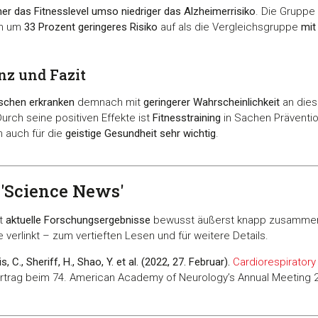
er das Fitnesslevel umso niedriger das Alzheimerrisiko
. Die Grupp
in um
33 Prozent geringeres Risiko
auf als die Vergleichsgruppe
mit
nz und Fazit
nschen erkranken
demnach mit
geringerer Wahrscheinlichkeit
an dies
Durch seine positiven Effekte ist
Fitnesstraining
in Sachen Präventi
n auch für die
geistige Gesundheit sehr wichtig
.
 'Science News'
st
aktuelle Forschungsergebnisse
bewusst äußerst knapp zusammen.
e verlinkt – zum vertieften Lesen und für weitere Details.
s, C., Sheriff, H., Shao, Y. et al. (2022, 27. Februar).
Cardiorespiratory 
ortrag beim 74. American Academy of Neurology’s Annual Meeting 