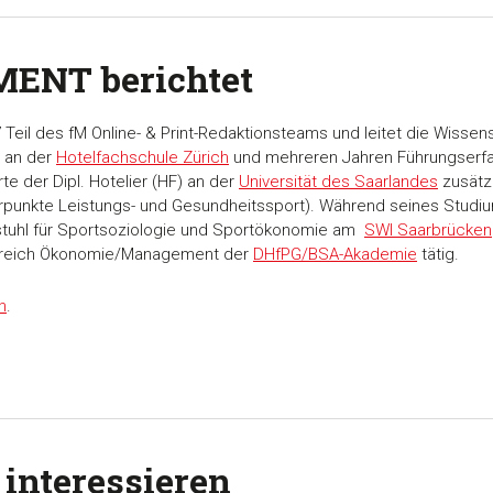
MENT berichtet
7 Teil des fM Online- & Print-Redaktionsteams und leitet die Wiss
 an der
Hotelfachschule Zürich
und mehreren Jahren Führungserfahr
te der Dipl. Hotelier (HF) an der
Universität des Saarlandes
zusätzl
unkte Leistungs- und Gesundheitssport). Während seines Studium
rstuhl für Sportsoziologie und Sportökonomie am
SWI Saarbrücken
ereich Ökonomie/Management der
DHfPG/BSA-Akademie
tätig.
n
.
 interessieren