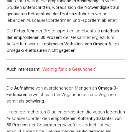
Allerdings wurde die
empfohlene Proteinmenge
in vielen
Studien
unterschritten
, woraus sich die
Notwendigkeit zur
genaueren Betrachtung der Proteinzufuhr
bei vegan
lebenden Ausdauersportlerinnen und -sportlern ableitet.
Die
Fettzufuhr
der Breitensportler lag ebenfalls
unterhalb
der empfohlenen 30 Prozent
der Gesamtenergiezufuhr.
Außerdem war ein
optimales Verhältnis von Omega-6- zu
Omega-3-Fettsäuren nicht gegeben
.
Auch interessant:
'
Wichtig für die Gesundheit
'
Die
Aufnahme
von ausreichenden Mengen an
Omega-3-
Fettsäuren
erweist sich bei Veganerinnen und Veganern
somit als
schwierig
.
In den betrachteten Studien erreichten die vegan lebenden
Ausdauersportler den
empfohlenen Kohlenhydratanteil von
50 Prozent
der Gesamtenergiezufuhr. Jedoch ist die
absolut zugeführte Energiemenge
häufig geringer als