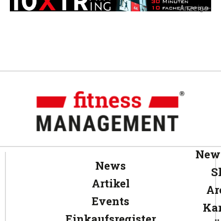
-Anzeige-
News
News
S
Artikel
Ar
Events
Kar
Einkaufsregister