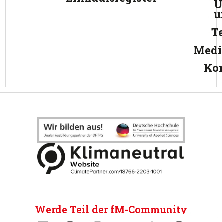
Ü
u
T
Medi
Ko
Werde Teil der fM-Community