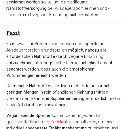
gewidmet werden
sollte, um eine
adäquate
Nährstoffversorgung
bei Ausdauersportlerinnen und -
sportlern mit veganer Ernährung
sicherzustellen
.
Fazit
Es ist zwar für Breitensportlerinnen und -sportler im
Ausdauerbereich grundsätzlich
möglich, nahezu alle
erforderlichen Nährstoffe
durch vegane Ernährung
aufzunehmen
, allerdings sollte hierbei
unbedingt darauf
geachtet
werden, dass auch die
empfohlenen
Zufuhrmengen erreicht
werden.
Da
manche Nährstoffe
allerdings nicht oder in nur
sehr
geringen Mengen
in rein pflanzlichen Nahrungsmitteln
vorkommen,
kann eine Supplementierung erforderlich
und im
Einzelfall durchaus sinnvoll
sein
.
Vegan lebende Sportler
sollten daher in jedem Fall
qualifizierte Ernährungsfachkräfte
konsultieren, um eine
individuell angepasste Ernährungsberatung
zu erhalten und