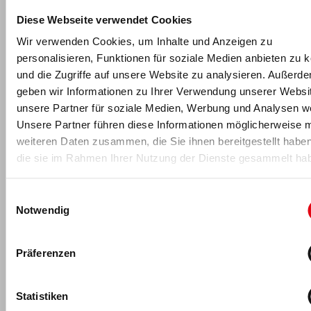
Hochschulweiterbildungen an. Die DHfPG qualifiziert derzeit
Diese Webseite verwendet Cookies
über 8.400 Studierende und mehr als 4.300 Unternehmen
Wir verwenden Cookies, um Inhalte und Anzeigen zu
setzen auf die Studiengänge beim Themenführer der
personalisieren, Funktionen für soziale Medien anbieten zu 
Branche. Die als 'Beste private Hochschule im Bereich
Gesundheit' ausgezeichnete DHfPG gehört zu den größten
und die Zugriffe auf unsere Website zu analysieren. Außerd
privaten Hochschulen in Deutschland.
geben wir Informationen zu Ihrer Verwendung unserer Websi
unsere Partner für soziale Medien, Werbung und Analysen we
Unsere Partner führen diese Informationen möglicherweise m
weiteren Daten zusammen, die Sie ihnen bereitgestellt habe
die sie im Rahmen Ihrer Nutzung der Dienste gesammelt ha
-Anzeige-
Einwilligungsauswahl
Notwendig
Präferenzen
Für fitness MANAGEMENT berichtet
Statistiken