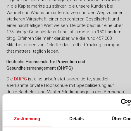
in die Kapitalmärkte zu stärken, die unsere Kunden bei
Wandel und Wachstum unterstützen und den Weg zu einer
stärkeren Wirtschaft, einer gerechteren Gesellschaft und
einer nachhaltigen Welt weisen. Deloitte baut auf eine über
175-jährige Geschichte auf und ist in mehr als 150 Ländern
tätig. Erfahren Sie mehr darüber, wie die rund 457.000
Mitarbeitenden von Deloitte das Leitbild 'making an impact
that matters' täglich leben.
Deutsche Hochschule für Prävention und
Gesundheitsmanagement (DHfPG)
Die
DHfPG
ist eine unbefristet akkreditierte, staatlich
anerkannte private Hochschule mit Spezialisierung auf
duale Bachelor- und Master-Studiengänge in den Bereichen
Sport- und Bewegungstherapie,
Sport-/Gesundheitsinformatik, Fitnessökonomie,
Sportökonomie, Gesundheitsmanagement, Fitnesstraining,
Ernährungsberatung sowie Prävention und
Zustimmung
Details
Über Coo
Gesundheitsmanagement. Zudem bietet sie ein
Graduiertenprogramm sowie mehr als 100