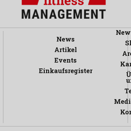
News
News
S
Artikel
Ar
Events
Kar
Einkaufsregister
Ü
u
T
Medi
Ko