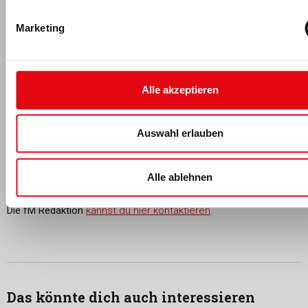
Marketing
Alle akzeptieren
Die fM Redaktion
Die fM Redaktion
berichtet seit 1995 über Entwicklungen in der
Auswahl erlauben
Fitness- und Gesundheitsbranche. Mit Fachwissen,
Marktanalysen und aktuellen Trends versorgt sie ihre
Leserschaft über Print- und Online-Kanäle mit relevanten
Alle ablehnen
Branchen-News.
Die fM Redaktion
kannst du hier kontaktieren
.
Das könnte dich auch interessieren