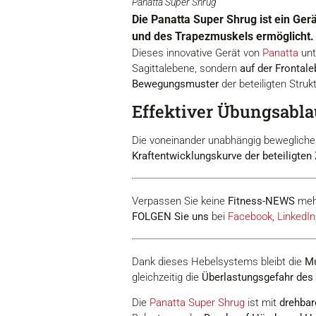
Panatta Super Shrug
Die Panatta Super Shrug ist ein Ger
und des Trapezmuskels ermöglicht.
Dieses innovative Gerät von
Panatta
unt
Sagittalebene, sondern
auf der Frontal
Bewegungsmuster
der beteiligten Struk
Effektiver Übungsabla
Die voneinander unabhängig bewegliche
Kraftentwicklungskurve der beteiligten
Verpassen Sie keine
Fitness-
NEWS
meh
FOLGEN Sie uns
bei
Facebook
,
LinkedIn
Dank dieses Hebelsystems bleibt die
Mu
gleichzeitig die
Überlastungsgefahr des
Die
Panatta Super Shrug
ist mit
drehbar