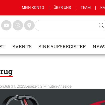
MEIN KONTO
ÜBER UNS
TEAM
KA
ST
EVENTS
EINKAUFSREGISTER
NEW
hrug
ion
Juli 31, 2023
Lesezeit:
2
Minuten
-Anzeige-