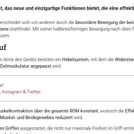
ät, das neue und einzigartige Funktionen bietet, die eine effe
erscheidet sich von anderen durch die
besondere Bewegung der bei
ebene
stattfindet. Mit seiner halbkreisförmigen Bewegung nach oben 
turen.
uf
n Arme des Geräts besitzen ein
Hebelsystem
, mit dem die
Widerstan
 Zielmuskulatur angepasst
wird.
r!
,
Instagram
&
Twitter
skelkontraktion über die gesamte ROM konstant
, wodurch die
Effe
 Muskel- und Bindegewebes reduziert
wird.
en Griffen
ausgestattet, die nicht nur maximale Freiheit im Griff erm