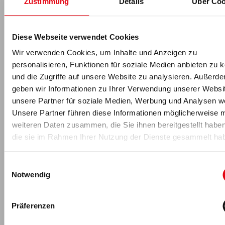
Zustimmung
Details
Über Coo
Diese Webseite verwendet Cookies
Wir verwenden Cookies, um Inhalte und Anzeigen zu
Florian Schmidt
personalisieren, Funktionen für soziale Medien anbieten zu 
Florian Schmidt
ist seit 2017 Teil des fM Online- & Print-
und die Zugriffe auf unsere Website zu analysieren. Außerd
Redaktionsteams und leitet die Wissenschaftsredaktion: Nach
geben wir Informationen zu Ihrer Verwendung unserer Websi
seinem Hotelmanagement-Studium an der
Hotelfachschule
unsere Partner für soziale Medien, Werbung und Analysen we
Zürich
und mehreren Jahren Führungserfahrung in der
internationalen Sport- und Wellnesshotellerie absolvierte der
Unsere Partner führen diese Informationen möglicherweise m
Dipl. Hotelier (HF) an der
Universität des Saarlandes
zusätzlich
weiteren Daten zusammen, die Sie ihnen bereitgestellt habe
ein Bachelor- und Masterstudium in Sportwissenschaft
die sie im Rahmen Ihrer Nutzung der Dienste gesammelt ha
(Schwerpunkte Leistungs- und Gesundheitssport). Während
seines Studiums arbeitete er als wissenschaftlicher
Einwilligungsauswahl
Projektmitarbeiter am Lehrstuhl für Sportsoziologie und
Notwendig
Sportökonomie am
SWI Saarbrücken
. Seit 2017 ist er neben
seiner Redaktionstätigkeit auch als Dozent im Fachbereich
Ökonomie/Management der
DHfPG/BSA-Akademie
tätig.
Präferenzen
Florian Schmidt
kontaktieren
.