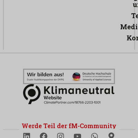
u
T
Medi
Ko
Werde Teil der fM-Community