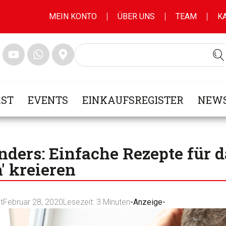
MEIN KONTO
ÜBER UNS
TEAM
K
ST
EVENTS
EINKAUFSREGISTER
NEWS
ders: Einfache Rezepte für d
' kreieren
t
Februar 28, 2020
Lesezeit:
3
Minuten
-Anzeige-