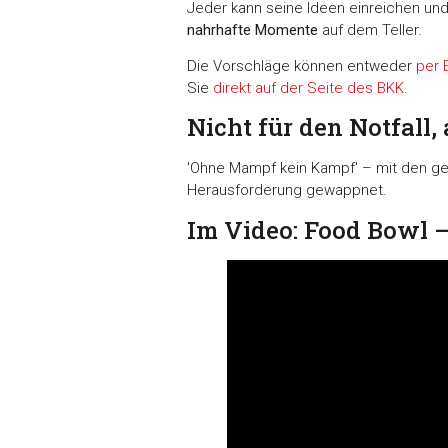
möglicherweise mit weiteren
Jeder kann seine Ideen einreichen und 
nahrhafte Momente
auf dem Teller.
der Dienste gesammelt habe
Die Vorschläge können entweder
per 
Einwilligungsauswahl
Sie
direkt auf der Seite des BKK
.
Notwendig
Nicht für den Notfall, 
'Ohne Mampf kein Kampf' – mit den ge
Herausforderung gewappnet.
Alle ablehnen
Im Video: Food Bowl –