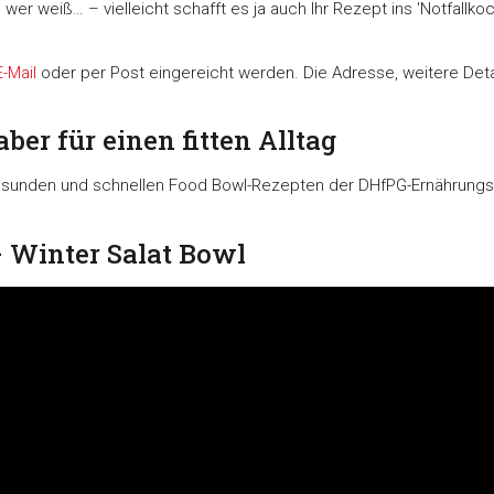
 Daten zusammen, die Sie ihnen bereitgestellt haben oder die s
wer weiß… – vielleicht schafft es ja auch Ihr Rezept ins 'Notfallk
n.
E-Mail
oder per Post eingereicht werden. Die Adresse, weitere Det
Präferenzen
Statistiken
aber für einen fitten Alltag
sunden und schnellen Food Bowl-Rezepten der DHfPG-Ernährungse
Auswahl erlauben
 Winter Salat Bowl