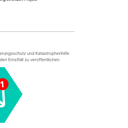
erungsschutz und Katastrophenhilfe
en Ernstfall zu veröffentlichen.
Über Cookies
 Medien anbieten zu können
hrer Verwendung unserer
 führen diese Informationen