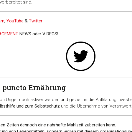
vorbereitet sind.
ram
,
YouTube
&
Twitter
NAGEMENT
NEWS oder VIDEOS
!
in puncto Ernährung
oph Unger noch aktiver werden und gezielt in die Aufklärung inves
elbsthilfe und zum Selbstschutz
und die Übernahme von Verantwortun
hen Zeiten dennoch eine nahrhafte Mahlzeit zubereiten kann.
ratung von Lebensmitteln, sondern wollen mit diesem organisationsüb