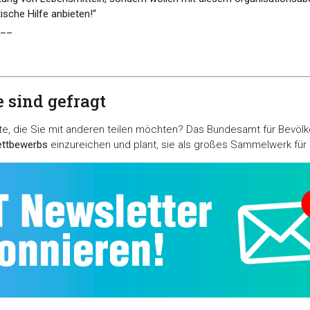
ische Hilfe anbieten!
“
__
 sind gefragt
, die Sie mit anderen teilen möchten? Das Bundesamt für Bevölk
ettbewerbs
einzureichen und plant, sie als großes Sammelwerk für d
Details
Cookies
nhalte und Anzeigen zu personalisieren, Funktionen für soziale
Website zu analysieren. Außerdem geben wir Informationen zu I
r soziale Medien, Werbung und Analysen weiter. Unsere Partner