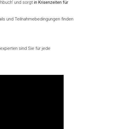
ie im Rahmen Ihrer Nutzung
ochbuch' und sorgt
in Krisenzeiten für
ails und Teilnahmebedingungen finden
Marketing
xperten sind Sie für jede
Alle akzeptieren