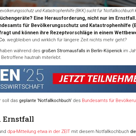
evölkerungsschutz und Katastrophenhilfe (BKK) sucht für 'Notfallkochbuch' 
chengeräte? Eine Herausforderung, nicht nur im Ernstfall.
ndesamts für Bevölkerungsschutz und Katastrophenhilfe (B
ragt und können ihre Rezeptvorschläge in einem Wettbewe
Co.
wegbleiben und wirklich für längere Zeit nichts mehr geht?
t, haben während des
großen Stromausfalls in Berlin-Köpenick
im Jah
 Betroffene hautnah miterlebt.
r soll das
geplante 'Notfallkochbuch'
des
Bundesamts für Bevölkeru
 Ernstfall
 und
dpa-Mitteilung etwa in der ZEIT
mit diesem Notfallkochbuch
di