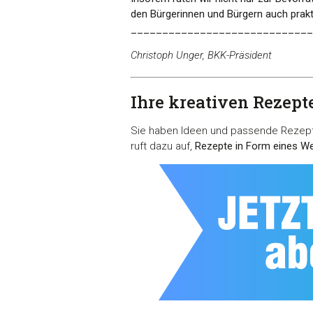
den Bürgerinnen und Bürgern auch prakt
_____________________________
Christoph Unger, BKK-Präsident
Ihre kreativen Rezepte
Sie haben Ideen und passende Rezepte
ruft dazu auf,
Rezepte in Form eines W
Zustimmung
Diese Webseite verwendet 
Wir verwenden Cookies, um I
und die Zugriffe auf unsere 
Website an unsere Partner fü