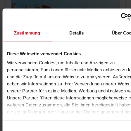
Zustimmung
Details
Über Coo
Diese Webseite verwendet Cookies
30.07.2026
Wir verwenden Cookies, um Inhalte und Anzeigen zu
Neue Rekordhitze
personalisieren, Funktionen für soziale Medien anbieten zu 
Schwitzen ohne Training: Eine Hitzewelle rollt über
und die Zugriffe auf unsere Website zu analysieren. Außerd
Deutschland. Hoch 'Olaf' bringt Temperaturen bis 40
geben wir Informationen zu Ihrer Verwendung unserer Websi
Grad. Tipps: Trinken, Sport vermeiden, Räume kühlen.
unsere Partner für soziale Medien, Werbung und Analysen we
Unsere Partner führen diese Informationen möglicherweise m
weiteren Daten zusammen, die Sie ihnen bereitgestellt habe
die sie im Rahmen Ihrer Nutzung der Dienste gesammelt ha
MEHR >
Einwilligungsauswahl