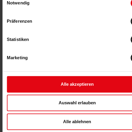
Notwendig
Präferenzen
Statistiken
30.07.2026
-Anzeige-
Marketing
Les Mills und HYROX
Les Mills und HYROX haben zwei 45-minütige
Zirkelprogramme entwickelt: eines für den Einstieg
Alle akzeptieren
und eines für die Wettkampfvorbereitung.
Auswahl erlauben
MEHR >
Alle ablehnen