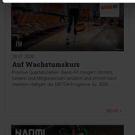
28.07.2026
Auf Wachstumskurs
Positive Quartalszahlen: Basic-Fit steigert Umsatz,
Gewinn und Mitgliederzahl deutlich und erhöht nach
starkem Halbjahr die EBITDA-Prognose für 2026.
MEHR >