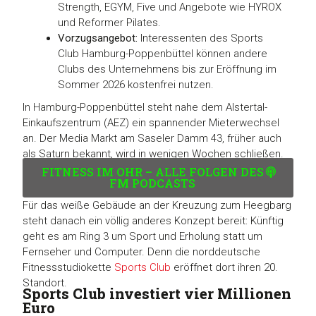
Strength, EGYM, Five und Angebote wie HYROX
und Reformer Pilates.
Vorzugsangebot:
Interessenten des Sports
Club Hamburg-Poppenbüttel können andere
Clubs des Unternehmens bis zur Eröffnung im
Sommer 2026 kostenfrei nutzen.
In Hamburg-Poppenbüttel steht nahe dem Alstertal-
Einkaufszentrum (AEZ) ein spannender Mieterwechsel
an. Der Media Markt am Saseler Damm 43, früher auch
als Saturn bekannt, wird in wenigen Wochen schließen.
FITNESS IM OHR – ALLE FOLGEN DES
FM PODCASTS
Für das weiße Gebäude an der Kreuzung zum Heegbarg
steht danach ein völlig anderes Konzept bereit: Künftig
geht es am Ring 3 um Sport und Erholung statt um
Fernseher und Computer. Denn die norddeutsche
Fitnessstudiokette
Sports Club
eröffnet dort ihren 20.
Standort.
Sports Club investiert vier Millionen
Euro