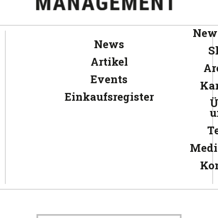
News
News
S
Artikel
Ar
Events
Kar
Einkaufsregister
Ü
u
T
Medi
Ko