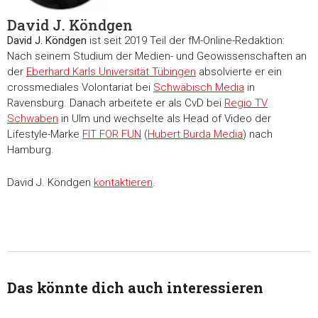
David J. Köndgen
David J. Köndgen
ist seit 2019 Teil der fM-Online-Redaktion:
Nach seinem Studium der Medien- und Geowissenschaften an
der
Eberhard Karls Universität Tübingen
absolvierte er ein
crossmediales Volontariat bei
Schwäbisch Media
in
Ravensburg. Danach arbeitete er als CvD bei
Regio TV
Schwaben
in Ulm und wechselte als Head of Video der
Lifestyle-Marke
FIT FOR FUN
(
Hubert Burda Media
) nach
Hamburg.
David J. Köndgen
kontaktieren
.
Das könnte dich auch interessieren
Zustimmung
Details
Über Coo