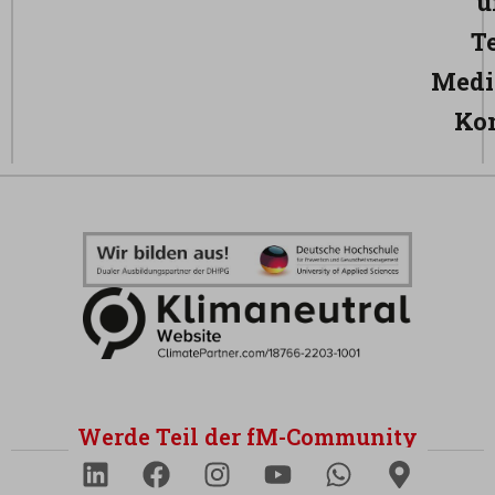
u
T
Medi
Ko
Werde Teil der fM-Community