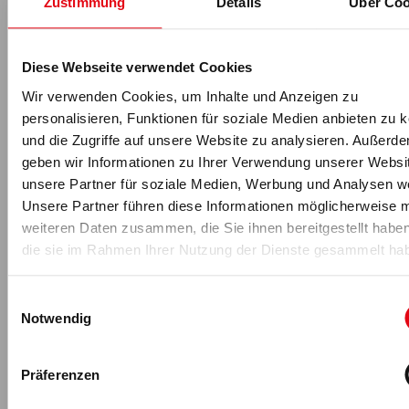
Zustimmung
Details
Über Coo
-Anzeige-
Diese Webseite verwendet Cookies
Wir verwenden Cookies, um Inhalte und Anzeigen zu
Für fitness MANAGEMENT berichten
personalisieren, Funktionen für soziale Medien anbieten zu 
und die Zugriffe auf unsere Website zu analysieren. Außerd
geben wir Informationen zu Ihrer Verwendung unserer Websi
unsere Partner für soziale Medien, Werbung und Analysen we
Unsere Partner führen diese Informationen möglicherweise m
weiteren Daten zusammen, die Sie ihnen bereitgestellt habe
die sie im Rahmen Ihrer Nutzung der Dienste gesammelt ha
Einwilligungsauswahl
Florian Schmidt
Notwendig
Florian Schmidt
ist seit 2017 Teil des fM Online- & Print-
Redaktionsteams und leitet die Wissenschaftsredaktion: Nach
Präferenzen
seinem Hotelmanagement-Studium an der
Hotelfachschule
Zürich
und mehreren Jahren Führungserfahrung in der