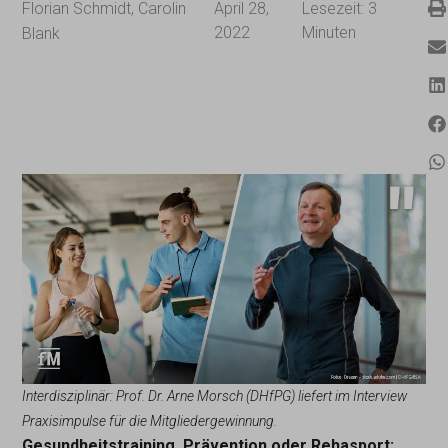
Florian Schmidt
,
Carolin
April 28,
Lesezeit:
3
2022
Minuten
Blank
Interdisziplinär: Prof. Dr. Arne Morsch (DHfPG) liefert im Interview
Praxisimpulse für die Mitgliedergewinnung.
Gesundheitstraining, Prävention oder Rehasport: