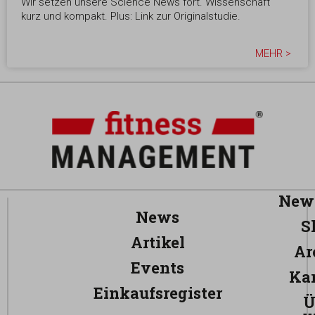
Wir setzen unsere Science News fort. Wissenschaft
kurz und kompakt. Plus: Link zur Originalstudie.
MEHR >
News
News
S
Artikel
Ar
Events
Kar
Einkaufsregister
Ü