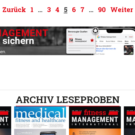
Zurück
1
…
3
4
5
6
7
…
90
Weiter
ARCHIV LESEPROBEN​