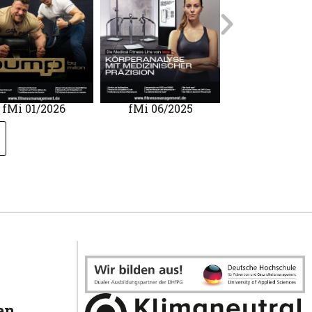
fMi 01/2026
fMi 06/2025
mfhc 02/20
en