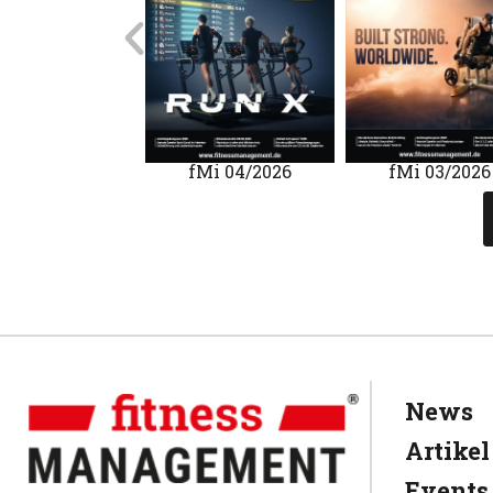
Mi 01/2020
fMi 04/2026
fMi 03/2026
News
Artikel
Events