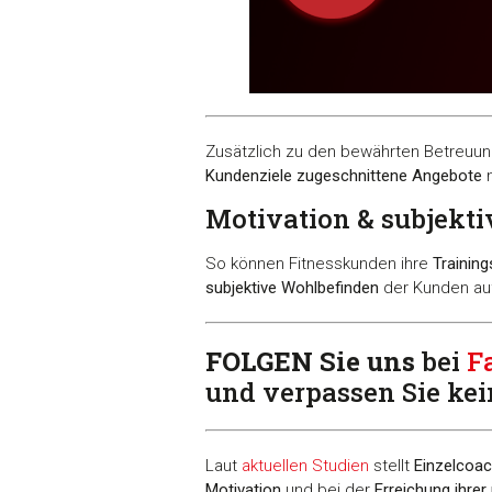
Zusätzlich zu den bewährten Betreuung
Kundenziele zugeschnittene Angebote
n
Motivation & subjekt
So können Fitnesskunden ihre
Training
subjektive Wohlbefinden
der Kunden au
FOLGEN Sie uns
bei
F
und verpassen Sie ke
Laut
aktuellen Studien
stellt
Einzelcoac
Motivation
und bei der
Erreichung ihrer