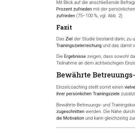
Mit Blick auf die anschließende Befra
Prozent zufrieden
mit der persönlichen
zufrieden
(75–100 %, vgl. Abb. 2).
Fazit
Das
Ziel
der Studie bestand darin, zu 
Trainingszielerreichung
und das damit 
Die
Ergebnisse
zeigen, dass sowohl d
Teilnahme an dem achtwöchigen Einz
Bewährte Betreuungs-
Einzelcoaching stellt somit einen
viel
ihrer persönlichen Trainingsziele
zusätzl
Bewährte Betreuungs- und Trainingskon
zugeschnitten
werden. Die Nähe durch 
die Motivation
und kann gleichzeitig zu