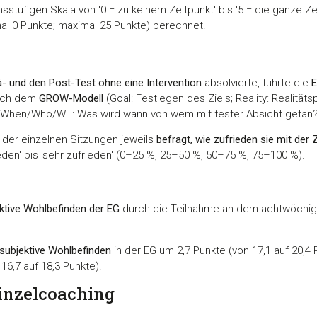
tufigen Skala von '0 = zu keinem Zeitpunkt' bis '5 = die ganze Ze
al 0 Punkte; maximal 25 Punkte) berechnet.
ä- und den Post-Test ohne eine Intervention
absolvierte, führte die
ch dem
GROW-Modell
(Goal: Festlegen des Ziels; Reality: Realität
t/When/Who/Will: Was wird wann von wem mit fester Absicht getan?
der einzelnen Sitzungen jeweils
befragt, wie zufrieden sie mit der 
ieden' bis 'sehr zufrieden' (0–25 %, 25–50 %, 50–75 %, 75–100 %).
ktive Wohlbefinden der EG
durch die Teilnahme an dem achtwöchige
 subjektive Wohlbefinden
in der EG um 2,7 Punkte (von 17,1 auf 20,4
16,7 auf 18,3 Punkte).
Einzelcoaching