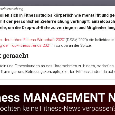
gszielerreichung
en sich in Fitnessstudios körperlich wie mental fit und ge
 mit der persönlichen Zielerreichung verknüpft. Einzelcoach
eile, um die Drop-out-Rate zu verringern und Mitglieder la
r deutschen Fitness-Wirtschaft 2020
' (DSSV, 2020) die
beliebteste
 der Top-Fitnesstrends 2021
in Europa
an der Spitze
.
t gemacht
sein und Fitnesskunden an das Unternehmen zu binden, bedarf es 
er Trainings- und Betreuungskonzepte
, die den Fitnesskunden da abho