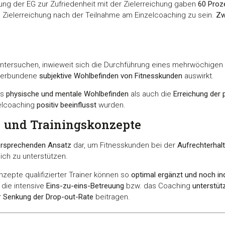
gung der EG zur Zufriedenheit mit der Zielerreichung gaben
60 Proz
 Zielerreichung nach der Teilnahme am Einzelcoaching zu sein.
Zw
untersuchen, inwieweit sich die Durchführung eines mehrwöchige
verbundene
subjektive Wohlbefinden von Fitnesskunden
auswirkt.
as
physische und mentale Wohlbefinden
als auch die
Erreichung der 
elcoaching
positiv beeinflusst
wurden.
 und Trainingskonzepte
versprechenden Ansatz
dar, um Fitnesskunden bei der
Aufrechterhalt
ich zu unterstützen.
zepte qualifizierter Trainer können so
optimal ergänzt und noch ind
die intensive
Eins-zu-eins-Betreuung
bzw. das Coaching
unterstütz
r
Senkung der Drop-out-Rate
beitragen.