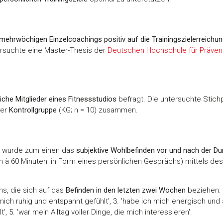
mehrwöchigen Einzelcoachings positiv auf die Trainingszielerreichu
ersuchte eine Master-Thesis der
Deutschen Hochschule für Präve
iche Mitglieder eines Fitnessstudios
befragt. Die untersuchte Stich
ner
Kontrollgruppe
(KG; n = 10) zusammen.
wurde zum einen das
subjektive Wohlbefinden vor und nach der D
n à 60 Minuten; in Form eines persönlichen Gesprächs) mittels de
ms, die sich auf das
Befinden in den letzten zwei Wochen
beziehen: 
 mich ruhig und entspannt gefühlt', 3. 'habe ich mich energisch und a
, 5. 'war mein Alltag voller Dinge, die mich interessieren'.