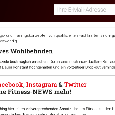
s- und Trainingskonzepten von qualifizierten Fachkräften sind
erg
otwendig.
ives Wohlbefinden
sziele bestmöglich erreichen
. Durch eine noch individuellere Betr
f Dauer
konstant hochgehalten
und ein
vorzeitiger Drop-out verhind
acebook
,
Instagram
&
Twitter
ine
Fitness-
NEWS
mehr!
hing
hier einen
vielversprechenden Ansatz
dar, um Fitnesskunden b
 persönlichen Trainingsziele
optimal zu unterstützen.