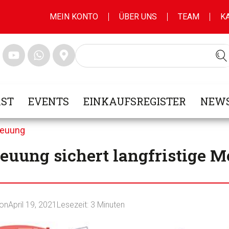
MEIN KONTO
ÜBER UNS
TEAM
K
ST
EVENTS
EINKAUFSREGISTER
NEWS
treuung
reuung sichert langfristige 
ion
April 19, 2021
Lesezeit:
3
Minuten