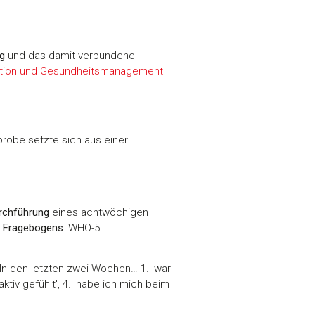
ng
und das damit verbundene
ntion und Gesundheitsmanagement
probe setzte sich aus einer
urchführung
eines achtwöchigen
s
Fragebogens
'WHO-5
In den letzten zwei Wochen… 1. 'war
ktiv gefühlt', 4. 'habe ich mich beim