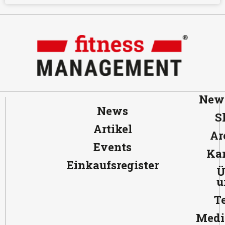
News
News
S
Artikel
Ar
Events
Kar
Einkaufsregister
Ü
u
T
Medi