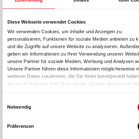
Diese Webseite verwendet Cookies
-Anzeige-
Wir verwenden Cookies, um Inhalte und Anzeigen zu
personalisieren, Funktionen für soziale Medien anbieten zu 
und die Zugriffe auf unsere Website zu analysieren. Außerd
geben wir Informationen zu Ihrer Verwendung unserer Websi
Für fitness MANAGEMENT berichtet
unsere Partner für soziale Medien, Werbung und Analysen we
Unsere Partner führen diese Informationen möglicherweise m
weiteren Daten zusammen, die Sie ihnen bereitgestellt habe
die sie im Rahmen Ihrer Nutzung der Dienste gesammelt ha
Einwilligungsauswahl
Notwendig
Präferenzen
Florian Schmidt
Florian Schmidt
ist seit 2017 Teil des fM Online- & Print-