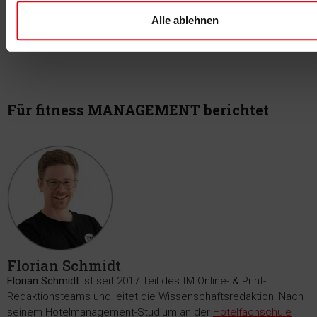
Alle ablehnen
-Anzeige-
Für fitness MANAGEMENT berichtet
Florian Schmidt
Florian Schmidt
ist seit 2017 Teil des fM Online- & Print-
Redaktionsteams und leitet die Wissenschaftsredaktion: Nach
seinem Hotelmanagement-Studium an der
Hotelfachschule