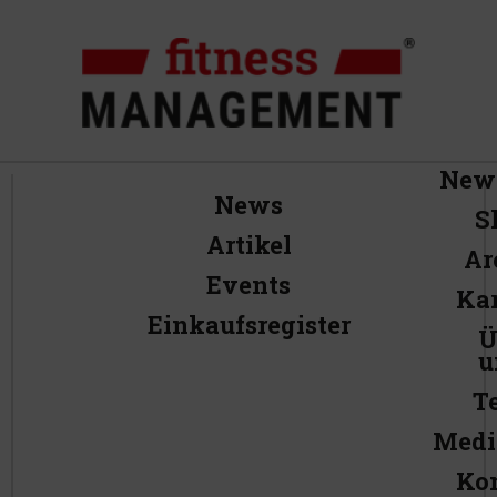
News
News
S
Artikel
Ar
Events
Kar
Einkaufsregister
Ü
u
T
Medi
Ko