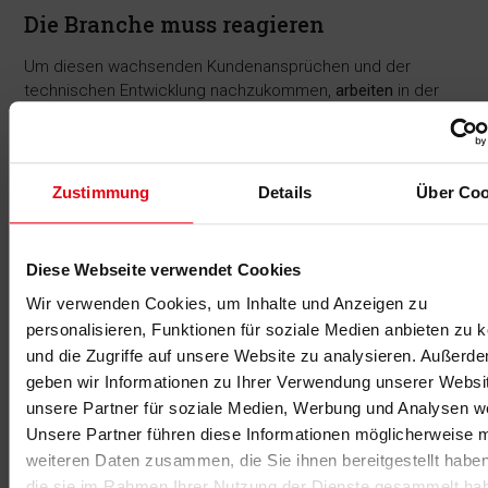
Die Branche muss reagieren
Um diesen wachsenden Kundenansprüchen und der
technischen Entwicklung nachzukommen,
arbeiten
in der
Praxis immer mehr Fitnessketten und Studiobetreiber mit
professionellen Software- und Geräteherstellern
sowie
spezifischen
App-Anbietern zusammen
. (Unseren Artikel zu
diesem Thema finden Sie
hier
)
Zustimmung
Details
Über Coo
Die gesamte Fitness- und Gesundheitsbranche ist
angesichts des digitalen Wandels gleichermaßen
Diese Webseite verwendet Cookies
gefordert, auf diesen langfristigen Trend zu reagieren und
die Vorteile der zunehmenden Digitalisierung noch mehr zu
Wir verwenden Cookies, um Inhalte und Anzeigen zu
nutzen.
personalisieren, Funktionen für soziale Medien anbieten zu 
und die Zugriffe auf unsere Website zu analysieren. Außerd
Qualifizierte Experten für den digitalen
geben wir Informationen zu Ihrer Verwendung unserer Websi
Zukunftsmarkt
unsere Partner für soziale Medien, Werbung und Analysen we
Die
Deutsche Hochschule für Prävention und
Unsere Partner führen diese Informationen möglicherweise m
Gesundheitsmanagement
bietet ab dem WS 2020 mit dem
weiteren Daten zusammen, die Sie ihnen bereitgestellt habe
interdisziplinären, technikorientierten dualen
Bachelor-
die sie im Rahmen Ihrer Nutzung der Dienste gesammelt ha