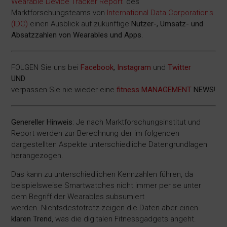
Wearable Device Tracker Report
' des
Marktforschungsteams von
International Data Corporation's
(IDC)
einen Ausblick auf zukünftige
Nutzer-, Umsatz- und
Absatzzahlen von Wearables und Apps
.
FOLGEN Sie uns bei
Facebook
,
Instagram
und
Twitter
UND
verpassen Sie nie wieder eine
fitness MANAGEMENT
NEWS
!
Genereller Hinweis
: Je nach Marktforschungsinstitut und
Report werden zur Berechnung der im folgenden
dargestellten Aspekte unterschiedliche Datengrundlagen
herangezogen.
Das kann zu unterschiedlichen Kennzahlen führen, da
beispielsweise Smartwatches nicht immer per se unter
dem Begriff der Wearables subsumiert
werden. Nichtsdestotrotz zeigen die Daten aber einen
klaren Trend
, was die digitalen Fitnessgadgets angeht.