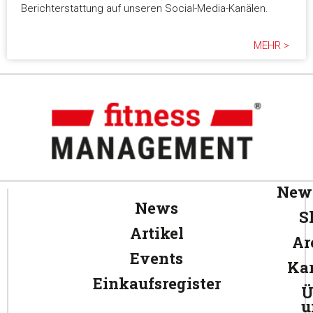
Berichterstattung auf unseren Social-Media-Kanälen.
MEHR >
News
News
S
Artikel
Ar
Events
Kar
Einkaufsregister
Ü
u