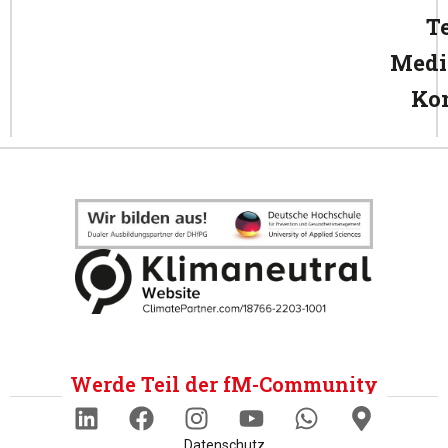
T
Medi
Ko
Werde Teil der fM-Community
Datenschutz