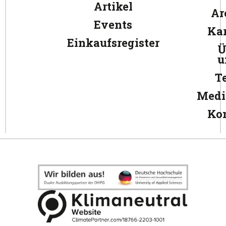
Artikel
Ar
Events
Kar
Einkaufsregister
Ü
u
T
Medi
Ko